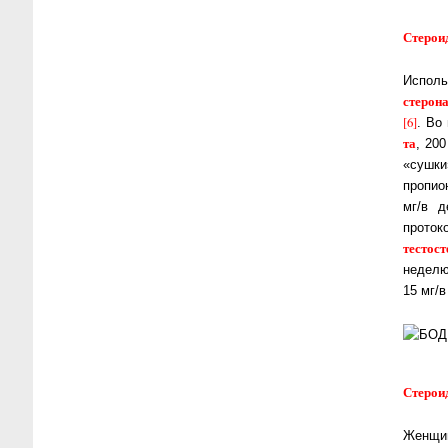
Стерои
Исполь
сте­ро­
[6]
. Во
та
, 20
«сушки
пропио
мг/в д
проток
тестос
недел
15 мг/в
Стерои
Женщин