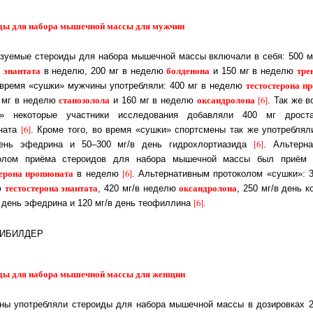
ды для набора мышечной массы для мужчин
зуемые стероиды для набора мышечной массы включали в себя: 500 
на энантата
бол­де­но­на
тре
в неделю, 200 мг в неделю
и 150 мг в неделю
тес­то­сте­ро­на пр
 время «сушки» мужчины употребляли: 400 мг в неделю
станозолола
ок­сан­д­ро­ло­на
[6]
0 мг в неделю
и 160 мг в неделю
. Так же в
» некоторые участники исследования до­бав­ля­ли 400 мг дрос­та­н
[6]
ната
. Кроме того, во время «сушки» спорт­сме­ны так же упо­треб­ля­
[6]
ень эфедрина и 50–300 мг/в день гид­ро­хло­р­тиа­зи­да
. Аль­тер­на
олом приёма стероидов для набора мы­шеч­ной мас­сы был приём
терона пропионата
[6]
в неделю
. Аль­тер­на­тив­ным про­то­ко­лом «сушки»: 
тестостерона энантата
ок­сан­дро­ло­на
ю
, 420 мг/в не­де­лю
, 250 мг/в день 
[6]
 день эфедрина и 120 мг/в день тео­фил­ли­на
.
ды для набора мышечной массы для женщин
ы употребляли стероиды для набора мышечной массы в дозировках 2