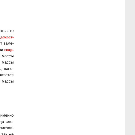
ать это
де­кват­
ит за­ме­
спор­
нии
 мас­сы
 мас­сы
, на­по­
ля­ет­ся
 мас­сы
 именно
до сле­
 пи­ко­ли­
ы так же