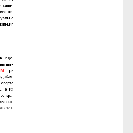
клон­ни­
ду­ет­ся
ту­аль­но
прин­цип
 не­де­
ны при­
[6]
. При
ди­бил­
спор­та
ц, а их
урс кра­
­ме­нит.
­вет­ст­