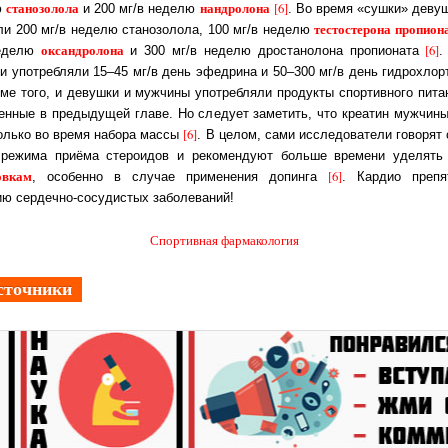
ста­но­зо­ло­ла
нандролона
[6]
ю
и 200 мг/в неделю
. Во время «сушки» девуш
тес­то­сте­ро­на про­пио­н
­яли 200 мг/в неделю станозолола, 100 мг/в неделю
оксандролона
[6]
неделю
и 300 мг/в неделю дростанолона про­пио­на­та
.
 упо­треб­ля­ли 15–45 мг/в день эфедрина и 50–300 мг/в день гид­ро­хлор­т
оме того, и девушки и мужчины употребляли продукты спор­тив­но­го пи­та­
лен­ные в предыдущей главе. Но следует заметить, что креа­тин муж­чи­ны
[6]
толь­ко во время набора массы
. В целом, сами ис­сле­до­ва­те­ли го­во­рят
 режима приёма стероидов и рекомендуют боль­ше вре­ме­ни уделят
овкам
[6]
, особенно в случае применения до­пин­га
. Кар­дио пре­пят­
ию сердечно-сосудистых заболеваний!
Спортивная фармакология
сточники