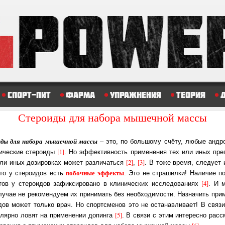
Спорт-пит
Фарма
Упражнения
Теория
Стероиды для набора мышечной массы
ды для набора мышечной массы
– это, по большому счёту, любые ан­дро­
[1]
ли­чес­кие стероиды
. Но эф­фек­тив­ность применения тех или иных пре­п
[2]
[3]
или иных дозировках может различаться
,
. В тоже время, сле­ду­ет
побочные эффекты
что у стероидов есть
. Это не страшилки! На­ли­чие по
[4]
в у стероидов за­фик­си­ро­ва­но в клинических ис­сле­до­ва­ни­ях
. И 
лучае не рекомендуем их принимать без необходимости. Назначить при­ме
­дов может только врач. Но спортсменов это не ос­та­нав­ли­ва­ет! В свя­з
[5]
у­ляр­но ловят на при­ме­не­нии до­пин­га
. В связи с этим интересно рас­с