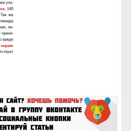
ки упо­
а­та
, 140
 Так же
иа­зи­да
ния, пе­
 при­ни­
 о вреде
кардио
ь
ст­ву­ет