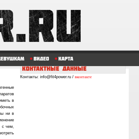
Девушкам
Видео
Карта
КОНТАКТНЫЕ
ДАННЫЕ
вконтакте
Контакты: info@fit4power.ru /
ген­ные
а­ра­тов
 иметь в
­боч­ных
мы ни в
­не­ние
и с чем,
мот­реть