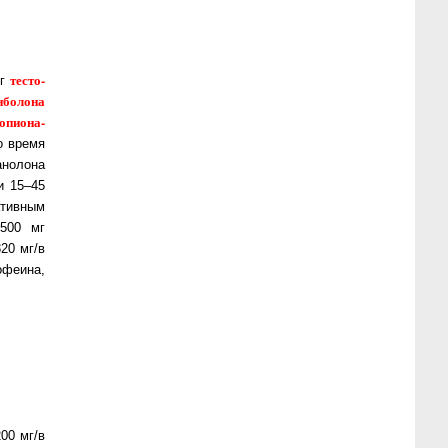
тес­то­
мг
нболона
о­пио­на­
о время
о­ло­на
ли 15–45
­тив­ным
 500 мг
320 мг/в
кофеина,
00 мг/в