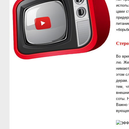
ис­поль
ца­ми с
при­дер
питание
«борь­б
Стеро
Во вре
лю. Же
ни­ма­ю
этом с
де­рам
тем, ч
внеш­ни
со­ты. 
Важ­но 
вую­ще­