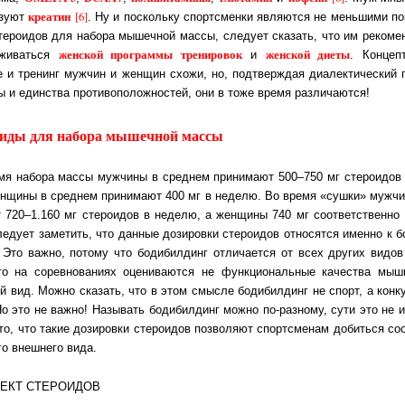
креатин
[6]
­зу­ют
. Ну и поскольку спортсменки являются не мень­ши­ми по­
тероидов для набора мышечной массы, следует сказать, что им ре­ко­мен­
женской программы тренировок
женской дие­ты
­жи­вать­ся
и
. Кон­цеп­
 и тренинг мужчин и женщин схожи, но, подтверждая диа­лек­ти­чес­кий 
ы и единства про­ти­во­по­лож­нос­тей, они в тоже время раз­ли­ча­ют­ся!
иды для набора мышечной массы
мя набора массы мужчины в среднем принимают 500–750 мг стероидов в
нщины в среднем принимают 400 мг в неделю. Во время «сушки» мужчи
т 720–1.160 мг стероидов в неделю, а женщины 740 мг со­от­вет­ст­вен­но
ледует заметить, что данные дозировки стероидов относятся именно к бо­
. Это важно, потому что бодибилдинг отличается от всех других видов 
то на со­рев­но­ва­ни­ях оцениваются не функ­цио­наль­ные качества мыш
й вид. Мож­но сказать, что в этом смысле бодибилдинг не спорт, а конк
Но это не важ­но! Называть бодибилдинг можно по-разному, сути это не из
то, что такие дозировки стероидов позволяют спортсменам добиться со­от
го внеш­не­го ви­да.