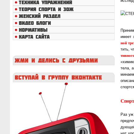
ис­сле
ТЕХНИКА УПРАЖНЕНИЙ
ТЕОРИЯ СПОРТА И ЗОЖ
ЖЕНСКИЙ РАЗДЕЛ
ВИДЕО БЛОГИ
НОРМАТИВЫ
Приним
КАРТА САЙТА
име­ет 
ной тре
тить, 
тив­но­
ЖМИ
И ДЕЛИСЬ С ДРУЗЬЯМИ
«химик
тела, а
ми­на­е
ВСТУПАЙ
В ГРУППУ ВКОНТАКТЕ
опи­са
спорт­с
Спорт
Раз уж
пред­п
дую­щей
нат хр