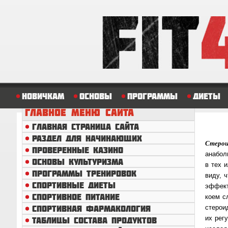
Новичкам
Основы
Программы
Диеты
ГЛАВНОЕ
МЕНЮ САЙТА
ГЛАВНАЯ СТРАНИЦА САЙТА
РАЗДЕЛ ДЛЯ НАЧИНАЮЩИХ
Стерои
ПРОВЕРЕННЫЕ КАЗИНО
ана­бо­
ОСНОВЫ КУЛЬТУРИЗМА
в тех 
ПРОГРАММЫ ТРЕНИРОВОК
виду, 
СПОРТИВНЫЕ ДИЕТЫ
эффекто
СПОРТИВНОЕ ПИТАНИЕ
коем с
СПОРТИВНАЯ ФАРМАКОЛОГИЯ
сте­рои
их ре­г
ТАБЛИЦЫ СОСТАВА ПРОДУКТОВ