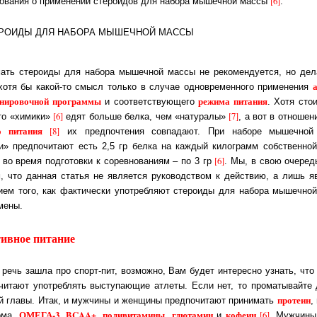
[6]
­до­ва­ния о применении стероидов для набора мышечной массы
.
ать стероиды для набора мышечной массы не рекомендуется, но дел
а
хотя бы какой-то смысл только в случае од­но­вре­мен­но­го применения
­ни­ро­воч­ной программы
режима питания
и со­от­вет­ст­вую­ще­го
. Хо­тя сто­
[6]
[7]
что «химики»
едят больше белка, чем «натуралы»
, а вот в от­но­ше­
го питания
[8]
их предпочтения совпадают. При наборе мы­шеч­ной
и» предпочитают есть 2,5 гр белка на каждый килограмм собст­вен­ной
[6]
 во время подготовки к со­рев­но­ва­ни­ям – по 3 гр
. Мы, в свою оче­редь
м, что дан­ная статья не является руководством к действию, а лишь яв­
­ни­ем того, как фактически употребляют стероиды для набора мы­шеч­ной
ме­ны.
ивное питание
 речь зашла про спорт-пит, возможно, Вам будет интересно узнать, что
о­чи­та­ют употреблять выступающие атлеты. Если нет, то проматывайте 
протеин
 гла­вы. Итак, и муж­чи­ны и жен­щи­ны предпочитают принимать
,
ОМЕГА-3
BCAA+
поливитамины
глютамин
кофеин
[6]
­ома,
,
,
,
и
. Муж­чи­н