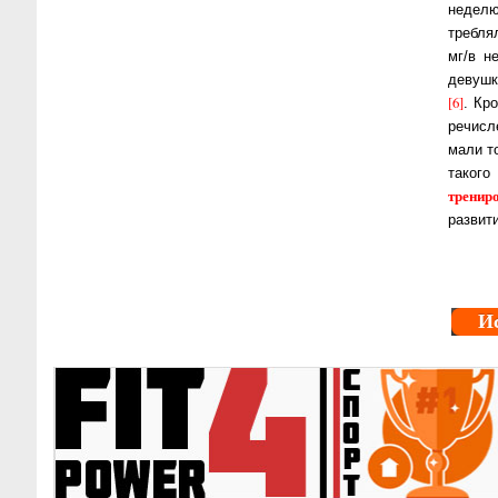
не­де­л
треб­л
мг/в 
девушки
[6]
. Кр
ре­чис­
ма­ли 
такого
тренир
развит
И