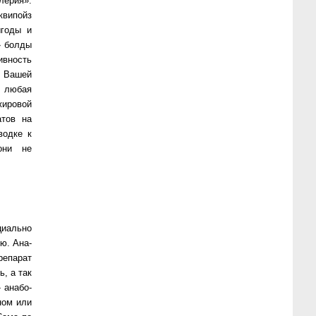
лерия».
квипойз
ыгоды и
х» болды
ивность
о Вашей
же любая
жировой
атов на
водке к
 они не
циально
рю. Ана­
е­па­рат
ь, а так
ана­бо­
­ном или