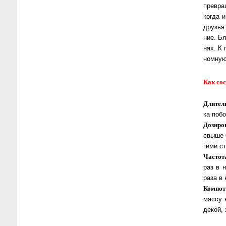
пре­вра
ког­да 
друзья 
ние. Бл
нях. К 
ном­ную
Как сос
Длител
ка по­б
Дозиро
свы­ше
ги­ми ст
Частот
раз в н
раза в
Компот
массу 
декой, 