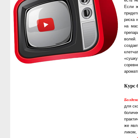
есть н
Если ж
придет
риска н
на мас
препар
волей. 
создае
клетча
«сушку
соревн
аромат
Курс 
Болден
для ско
бо­ли­ч
прак­ти
же явл
ли­ком,