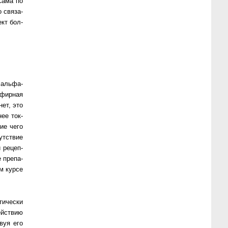
 Сама по
 свя­за­
ект бол­
 альфа-
 эфирная
нет, это
нее ток­
ие чего
утствие
 ре­цеп­
 пре­па­
м кур­се
тически
действию
твуя его