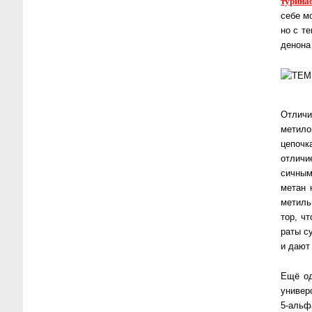
ту­ри­на
себе мо
но с те
де­но­н
Отличи
ме­ти­л
це­поч­
от­ли­ч
сич­ны
ме­тан
ме­тиль
тор, чт
ра­ты с
и да­ют
Ещё од
уни­вер
5-аль­ф