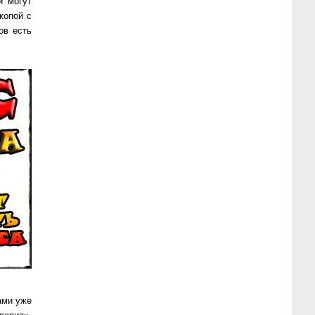
й могут
жо­пой с
ов есть
ами уже