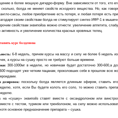
­ще­нию в бо­лее мощ­ную дигидро-форму. Вне зависимости от того, кто ег
и сколь­ко, бол­да не меняет свойств исходного вещества. Но, как гово
ан­гло-сак­сы, лю­бое приобретение есть потеря, и любая потеря есть при­о
а­го­да­ря своим свойствам болда не стимулирует синтез ИФР-1 в мы­шеч­
прочим свойствам эквипойза можно отнести: увеличение аппетита, сла­бу
 ак­тив­ность и уве­ли­че­ние количества красных кровяных телец.
тавить курс болденона
ьность:
6-8 недель, причем курсы на массу и силу не более 6 недель из-
о­чек, а курсы на сушку просто не требуют больше времени.
вки:
300-1000мг в неделю, но новичкам будет достаточно 300-600,а до
 600 под­хо­дят уже четким пацанам, проколовших себе в прошлом всю жо
е­рои­да­ми.
а дозировок:
поскольку болда является длинным эфиром, ставить ег
е­де­лю, хо­тя, если Вы будете колоть его соло, то можно ставить преп
 неделю.
:
на «сушку» эквипойз ставят вместе с оксандролоном или винстро
вмес­те с тес­том, туриком или тренболоном, на силу можно использоват
хо­тя ос­нов­ное предназначение препарата – сушка.