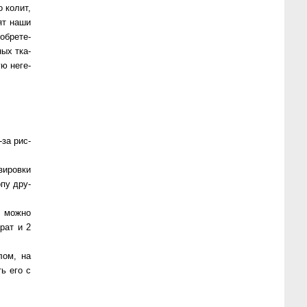
о колит,
рят наши
б­ре­те­
ных тка­
ю не­ге­
за рис­
зировки
пу дру­
о можно
арат и 2
лом, на
ь его с