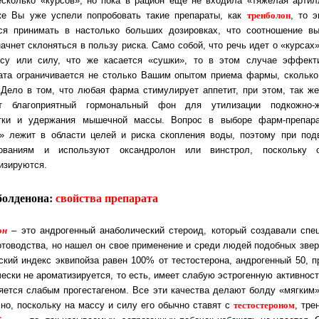
ес­коль­ко «кур­сов», но пока в рацион ещё не входила «тяжелая артил
тренболон
е Вы уже ус­пе­ли по­про­бо­вать такие препараты, как
, то э
ся при­ни­мать в нас­толь­ко боль­ших дозировках, что соотношение в
ачнет скло­нять­ся в поль­зу рис­ка. Само собой, что речь идет о «курса
су или си­лу, что же ка­са­ет­ся «сушки», то в этом случае эффект
ата ог­ра­ни­чи­ва­ет­ся не столь­ко Вашим опытом приема фармы, скольк
Дело в том, что лю­бая фар­ма сти­му­ли­ру­ет аппетит, при этом, так 
т бла­го­при­ят­ный гор­мо­наль­ный фон для утилизации подкожно-
тки и удер­жа­ния мы­шеч­ной мас­сы. Вопрос в выборе фарм-препар
» лежит в об­лас­ти це­лей и рис­ка скопления воды, поэтому при под
ованиям и ис­поль­зу­ют ок­сан­дро­лон или вин­строл, поскольку
изируются.
болденона:
свойства препарата
он
– это андрогенный анаболический стероид, который создавали спе
­то­вод­ства, но на­шел он свое применение и среди людей подобных зве
ес­кий ин­декс эк­ви­пой­за равен 100% от тестостерона, андрогенный 50, пр
­чес­ки не аро­ма­ти­зи­ру­ет­ся, то есть, имеет слабую эстрогенную ак­тив­ност
яется слабым прогестагеном. Все эти качества делают болду «мяг­ким» 
тес­то­сте­ро­ном
 но, пос­коль­ку на массу и силу его обычно ставят с
, тре