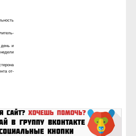
льность
и­тель­
 день и
 недели
стерона
ента от­