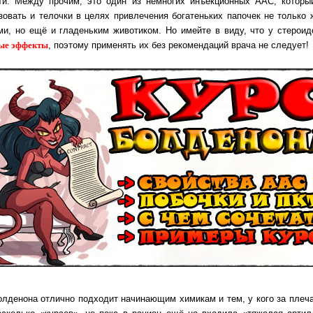
ти. Между про­чим, это один из немногих инъ­ек­ци­он­ных ААС, которы
овать и телочки в целях привлечения бо­га­тень­ких па­по­чек не толь­ко 
ми, но ещё и гла­день­ким животиком.
Но имейте в виду, что у стероид
ые эффекты
, поэтому применять их без рекомендаций врача не следует!
олденона отлично подходит начинающим химикам и тем, у кого за плеч