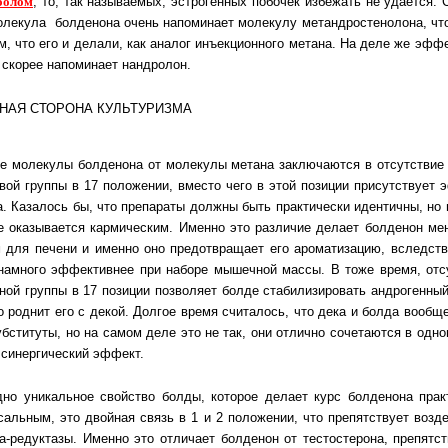
­бо­лом
, то, так называемых, эстрогенных побочек из­бе­жать не уда­ется.
лекула болденона очень напоминает молекулу метан­дро­сте­но­ло­на, что
м, что его и делали, как аналог инъекционного ме­та­на. На де­ле же эф­ф
а скорее напоминает нандролон.
е молекулы болденона от молекулы метана заключаются в отсутствие
о­вой груп­пы в 17 положении, вместо чего в этой позиции присутствует
ка. Ка­за­лось бы, что препараты должны быть практически идентичны, но 
ие ока­зы­ва­ет­ся кар­ми­чес­ким. Именно это различие делает болденон ме
м для пе­че­ни и именно оно предотвращает его ароматизацию, вследств
 на­мно­го эф­фек­тив­нее при наборе мышечной массы. В тоже время, отс
­ной груп­пы в 17 позиции позволяет болде стабилизировать андрогенный
о род­нит его с де­кой. Долгое время считалось, что дека и болда вообще
уб­сти­ту­ты, но на самом деле это не так, они отлично сочетаются в одно
 си­нер­ги­чес­кий эффект.
но уникальное свойство болды, которое делает курс болденона прак
­саль­ным, это двой­ная связь в 1 и 2 положении, что препятствует воз
а-ре­дук­та­зы. Имен­но это отличает болденон от тестостерона, препятс