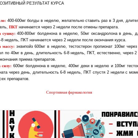
ло:
400-600мг болды в неделю, желательно ставить раз в 3 дня, длите
ПКТ
дель,
начинается через 2 недели после отмены препарата.
а сушку:
400-800мг болденона в неделю, 50мг оксандролона в день, дл
6-8 недель, ПКТ начинается через 2 недели после окончания курса.
а массу:
эквипойз 600мг в неделю, тестостерон пропионат 100мг через
рол по 40мг в день, длительность 6-8 недель, ПКТ, естественно, через 2
окон­ча­ния приема препаратов.
 силу:
600мг болденона в неделю, 400мг деки в неделю и 100мг тесто
­на­та че­рез день, длительность 6-8 недель, ПКТ спустя 2 недели с мом
сех препаратов.
Спортивная фармакология