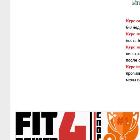
Курс со
6-8 не­
Курс н
ность 
Курс н
вин­ст
пос­ле 
Курс на
про­пио
ме­ны в