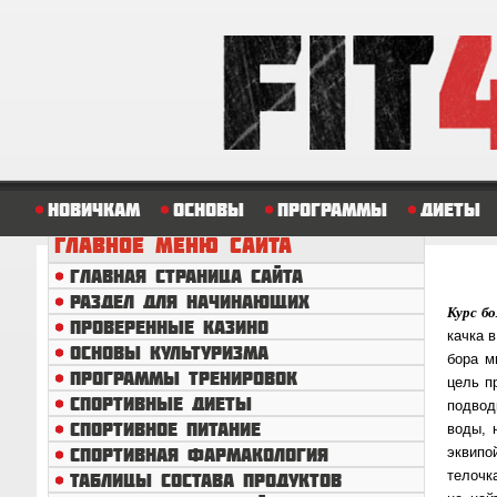
Новичкам
Основы
Программы
Диеты
ГЛАВНОЕ
МЕНЮ САЙТА
ГЛАВНАЯ СТРАНИЦА САЙТА
РАЗДЕЛ ДЛЯ НАЧИНАЮЩИХ
Курс б
ПРОВЕРЕННЫЕ КАЗИНО
кач­ка 
ОСНОВЫ КУЛЬТУРИЗМА
бо­ра 
ПРОГРАММЫ ТРЕНИРОВОК
цель п
СПОРТИВНЫЕ ДИЕТЫ
под­вод
СПОРТИВНОЕ ПИТАНИЕ
воды, н
СПОРТИВНАЯ ФАРМАКОЛОГИЯ
эквипо
телочка
ТАБЛИЦЫ СОСТАВА ПРОДУКТОВ