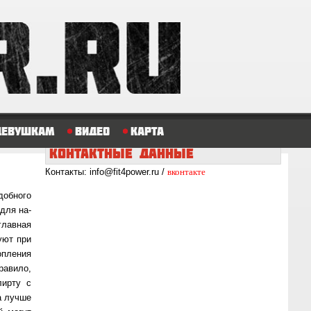
Девушкам
Видео
Карта
КОНТАКТНЫЕ
ДАННЫЕ
вконтакте
Контакты: info@fit4power.ru /
б­но­го
 для на­
лав­ная
­ют при
п­ле­ния
а­ви­ло,
лирту с
та лучше