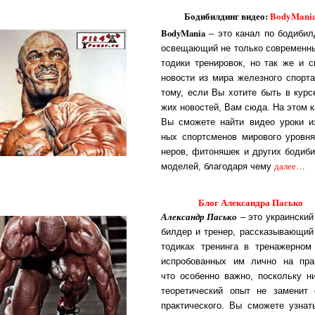
Бодибилдинг видео:
BodyMani
BodyMania
– это ка­нал по бо­ди­бил­
ос­ве­ща­ю­щий не толь­ко сов­ре­мен­
то­д­ики тре­ни­ро­вок, но так же и с
но­вос­ти из ми­ра же­лез­но­го спор­та
то­му, ес­ли Вы хо­ти­те быть в кур­с
жих но­вос­тей, Вам сю­да. На этом ка
Вы смо­же­те най­ти ви­део уро­ки из
ных спор­т­с­ме­нов ми­ро­во­го уров­н
не­ров, фи­то­ня­шек и дру­гих бо­ди­б
далее…
мо­де­лей, бла­го­да­ря че­му
Блог Александра Пасько
Александр Пасько
– это ук­ра­ин­с­кий
бил­дер и тре­нер, рас­ска­зы­ва­ю­щи
то­ди­ках тре­нин­га в тре­на­жер­ном
ис­про­бо­ван­ных им лич­но на прак­
что осо­бен­но важ­но, по­с­коль­ку ни
те­о­ре­ти­чес­кий опыт не за­ме­нит 
прак­ти­чес­ко­го. Вы смо­же­те уз­на