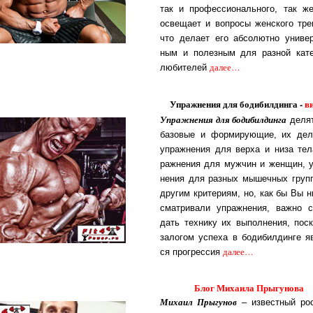
так и про­фес­си­о­наль­но­го, так ж
ос­ве­ща­ет и воп­ро­сы жен­с­ко­го тре­
что де­ла­ет его аб­со­лют­но уни­вер
ным и по­лез­ным для раз­ной ка­те­
да­лее…
лю­би­те­лей
Упражнения для бодибилдинга
-
в
Упражнения для бо­ди­бил­дин­га
де­лят
ба­зо­вые и фор­ми­ру­ю­щие, их де­
уп­раж­не­ния для вер­ха и ни­за те­л
раж­не­ния для муж­чин и жен­щин, у
не­ния для раз­ных мы­шеч­ных груп
дру­гим кри­те­ри­ям, но, как бы Вы н
смат­ри­ва­ли уп­раж­не­ния, важ­но с
дать тех­ни­ку их вы­пол­не­ния, по­с­
за­ло­гом ус­пе­ха в бо­ди­бил­дин­ге яв
далее…
ся про­г­рес­сия
Блог Михаила Прыгунова
Михаил Прыгунов
– из­вест­ный рос­