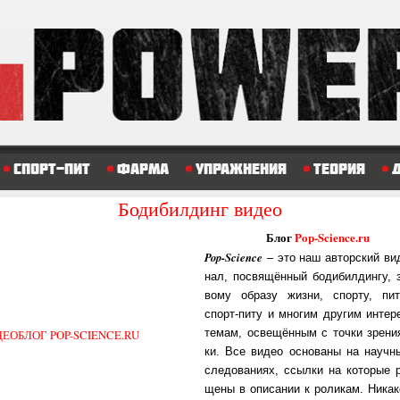
Спорт-пит
Фарма
Упражнения
Теория
Бодибилдинг видео
Блог
Pop-Science.ru
Pop-Science
– это наш ав­тор­с­кий ви­д
нал, пос­вя­щён­ный бо­ди­бил­дин­гу, 
во­му об­ра­зу жиз­ни, спор­ту, пи­т
спорт-пи­ту и мно­гим дру­гим ин­те­р
те­мам, ос­ве­щён­ным с точ­ки зре­ни
ки. Все ви­део ос­но­ва­ны на на­уч­н
сле­до­ва­ни­ях, ссыл­ки на ко­то­рые 
ще­ны в опи­са­нии к ро­ли­кам. Ни­ка­