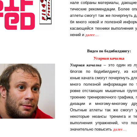
на­ле соб­ра­ны ма­те­ри­а­лы, да­ю­щи
ти­чес­кие ре­ко­мен­да­ции. Бо­лее о
ат­ле­ты смо­гут так же по­чер­п­нуть 
бя мно­го но­вой и по­лез­ной ин­фор­
ка­са­ю­щей­ся тех­ни­ки вы­пол­не­ния 
да­лее…
не­ний и
Видео по бодибилдингу:
Угарная качалка
Угарная качалка
– это один из лу
бло­гов по бо­ди­бил­дин­гу, из ко­то
юные ка­ча­та смо­гут по­черп­нуть дл
мно­го по­лез­ной ин­фор­ма­ции по т
ров­ке от­с­та­ю­щих мы­шеч­ных групп
тро­е­нию тре­ни­ро­воч­но­го гра­фи­ка, п
ди­за­ции и мно­го­му-мно­го­му дру­
Опыт­ные ат­ле­ты так же смо­гут у
не­ко­то­рые ню­ан­сы тре­нин­га и те
вы­пол­не­ния уп­раж­не­ний, что поз­
да­лее…
зна­чи­тель­но по­вы­сить