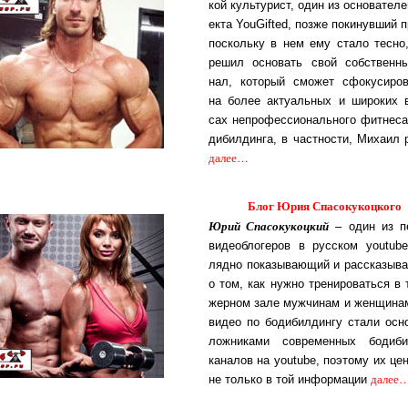
кой куль­ту­рист, один из ос­но­ва­те­л
ек­та You­Gif­ted, поз­же по­ки­нув­ший п
по­с­коль­ку в нем ему ста­ло тес­но
ре­шил ос­но­вать свой соб­с­т­вен­н
нал, ко­то­рый смо­жет сфо­ку­си­ро­в
на бо­лее ак­ту­аль­ных и ши­ро­ких в
сах не­про­фес­си­о­наль­но­го фит­не­с
ди­бил­дин­га, в час­т­нос­ти, Ми­ха­ил
далее…
Блог Юрия Спасокукоцкого
Юрий Спасокукоцкий
– один из пе
ви­део­бло­ге­ров в рус­ском you­tube
ляд­но по­ка­зы­ва­ю­щий и рас­ска­зы­в
о том, как нуж­но тре­ни­ро­вать­ся в 
жер­ном за­ле муж­чи­нам и жен­щи­на
ви­део по бо­ди­бил­дин­гу ста­ли ос­но
лож­ни­ка­ми сов­ре­мен­ных бо­ди­би
ка­на­лов на you­tube, по­э­то­му их це
далее
не толь­ко в той ин­фор­ма­ции