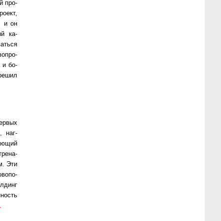
ей про­
ро­ект,
, и он
ый ка­
а­ть­ся
оп­ро­
а и бо­
 ре­шил
р­вых
, наг­
а­ю­щий
тре­на­
м. Эти
­во­по­
л­динг
н­ность
…