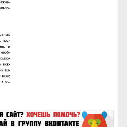
аж­не­
ль­зо­
ст­ных
в, пос­
­ни, в
 не­об­
­зи­ро­
о ис­к­
тих ви­
я всех
в в об­