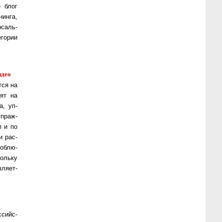
е блог
нин­га,
­саль­
го­рии
идео
­ся на
лят на
а, уп­
п­раж­
п и по
и рас­
об­лю­
коль­ку
­ля­ет­
сий­с­