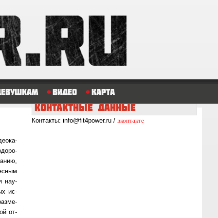
Девушкам
Видео
Карта
КОНТАКТНЫЕ
ДАННЫЕ
вконтакте
Контакты: info@fit4power.ru /
е­о­ка­
здо­ро­
а­нию,
ес­ным
я на­у­
ых ис­
раз­ме­
кой от­