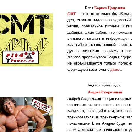
Блог
Бориса Цацулина
CMT
– это не столь­ко бо­ди­бил­ди
део, сколь­ко ви­део про здо­ро­вый 
жиз­ни, пра­виль­ное пи­та­ние и пи­
до­бав­ки. Са­мо со­бой, что прин­ци­
виль­но­го пи­та­ния и ин­фор­ма­ция 
как выб­рать ка­чест­вен­ный спорт-пи
дут не лиш­ни­ми зна­ни­я­ми в ар­се
лю­бо­го прод­ви­ну­то­го бо­ди­бил­де­р
не ог­ра­ни­чи­ва­ет­ся толь­ко по­лез­
да­лее…
фор­ма­цией ка­са­тель­но
Бодибилдинг видео:
Андрей Скоромный
Андрей Скоромный
– один из са­мых 
пек­тив­ных ат­ле­тов оте­чест­вен­но­го
бил­дин­га, зна­ю­щий о том, как пра­
тре­ни­ро­вать­ся в тре­на­жер­ном за
по­нас­лыш­ке. Блог Ан­д­рея бу­дет по
всем ат­ле­там, как на­чи­на­ю­ще­го у