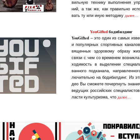
виль­ную тех­ни­ку вы­пол­не­ния уп­р
ний, а так же, как пра­виль­но ис­по
далее…
вать ту или иную ме­то­ди­ку
YouGifted
бодибилдинг
YouGifted
– это один из са­мых из­ве
и по­пу­ляр­ных спор­тив­ных ка­на­ло
вя­щен­ных здо­ро­во­му об­ра­зу жиз
свя­зи с чем со вре­ме­нем воз­ник­ла
хо­ди­мость в вы­де­ле­нии спе­ци­а­ли
ван­но­го под­ка­на­ла, нап­рав­лен­но­г
лю­чи­тель­но на бо­ди­бил­динг. Из э
део Вы смо­же­те по­черп­нуть зна­ни
ве­ду­щих рос­сий­с­ких спе­ци­а­лис­то
далее…
лас­ти куль­ту­риз­ма, что