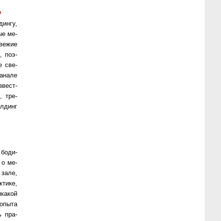
a
дин­гу,
ные ме­
ве­жие
, по­э­
е све­
­на­ле
­вест­
я, тре­
ил­динг
 бо­ди­
й о ме­
 за­ле,
ти­ке,
­ка­кой
опы­та
ть пра­