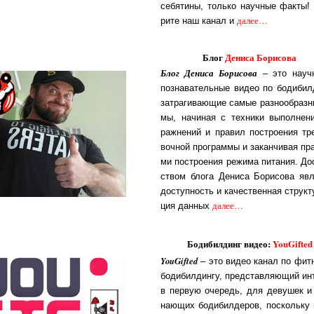
се­бя­ти­ны, толь­ко на­уч­ные фак­ты
да­лее…
ри­те наш ка­нал и
Блог
Дениса Борисова
Блог Дениса Борисова
– это на­уч
поз­на­ва­тель­ные ви­део по бо­ди­бил­
за­т­ра­ги­ва­ю­щие са­мые раз­но­об­раз­
мы, на­чи­ная с тех­ни­ки вы­пол­не­н
раж­не­ний и пра­вил по­с­тро­е­ния тре
воч­ной про­г­рам­мы и за­кан­чи­вая пра
ми по­с­тро­е­ния ре­жи­ма пи­та­ния. Дос
с­т­вом бло­га Де­ни­са Бо­ри­со­ва яв­л
до­с­туп­ность и ка­чест­вен­ная струк­ту
да­лее…
ция дан­ных
Бодибилдинг видео:
YouGifted
YouGifted
– это ви­део ка­нал по фит­н
бо­ди­бил­дин­гу, пред­с­тав­ля­ю­щий ин­
в пер­вую оче­редь, для де­ву­шек и 
на­ю­щих бо­ди­бил­де­ров, по­с­коль­ку