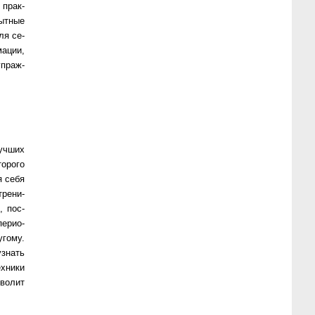
е прак­
пыт­ные
для се­
ма­ции,
уп­раж­
ч­ших
­ро­го
я се­бя
ре­ни­
, по­с­
е­ри­о­
го­му.
з­нать
х­ни­ки
во­лит