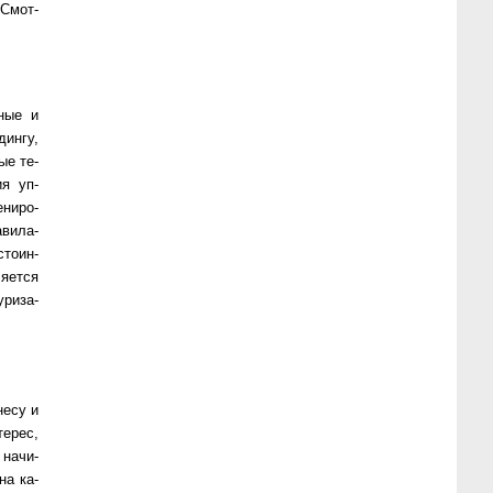
! Смот­
­ные и
дин­гу,
ные те­
ия уп­
­ни­ро­
­ви­ла­
­то­ин­
я­ет­ся
­ри­за­
е­су и
те­рес,
на­чи­
 на ка­