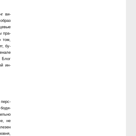
нг ви­
об­раз
ще­вые
пы пра­
о том,
т, бу­
­на­ле
а. Блог
ной ин­
пер­с­
 бо­ди­
виль­но
­ле, не
­ле­зен
ров­ня,