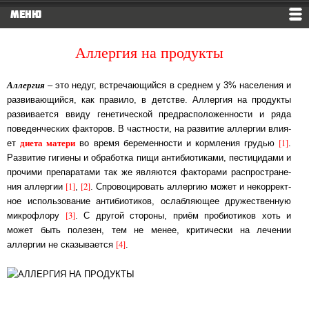
МЕНЮ
Аллергия на продукты
Аллергия
– это недуг, встречающийся в среднем у 3% населения и
раз­ви­ваю­щий­ся, как правило, в детстве. Аллергия на продукты
развивается ввиду генетической пред­рас­по­ло­жен­нос­ти и ряда
поведенческих факторов. В частности, на развитие аллергии влия­
диета матери
[1]
ет
во время беременности и кормления грудью
.
Развитие ги­гие­ны и обработка пищи антибиотиками, пестицидами и
прочими препаратами так же яв­ля­ют­ся фак­то­ра­ми рас­про­стра­не­
[1]
[2]
ния аллергии
,
. Спро­во­ци­ро­вать аллергию мо­жет и не­кор­рект­
ное ис­поль­зо­ва­ние антибиотиков, ослабляющее дру­жест­вен­ную
[3]
мик­ро­фло­ру
. С другой стороны, приём пробиотиков хоть и
может быть полезен, тем не ме­нее, кри­ти­чес­ки на лечении
[4]
аллергии не сказывается
.