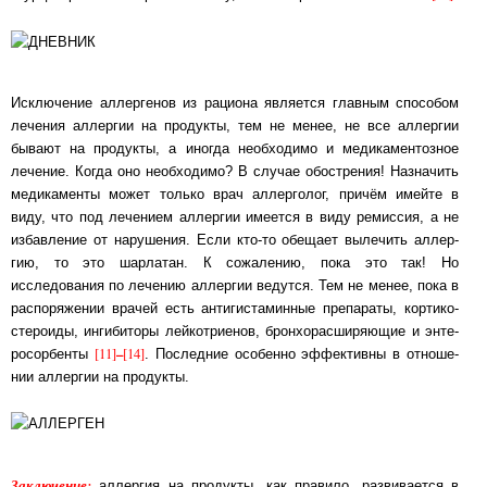
Исключение аллергенов из рациона является главным способом
лечения аллергии на про­дук­ты, тем не менее, не все аллергии
бывают на продукты, а иногда необходимо и ме­ди­ка­мен­тоз­ное
лечение. Когда оно необходимо? В случае обострения! Назначить
ме­ди­ка­мен­ты может только врач аллерголог, причём имейте в
виду, что под лечением ал­лер­гии име­ет­ся в виду ремиссия, а не
избавление от нарушения. Если кто-то обещает вы­ле­чить ал­лер­
гию, то это шарлатан. К сожалению, пока это так! Но
исследования по ле­че­нию ал­лер­гии ведутся. Тем не менее, пока в
распоряжении врачей есть ан­ти­гис­та­мин­ные пре­па­ра­ты, кор­ти­ко­
сте­рои­ды, ингибиторы лей­ко­три­ен­ов, брон­хо­рас­ши­ряю­щие и эн­те­
[11]
–
[14]
ро­сор­бен­ты
. Последние особенно эффективны в от­но­ше­
нии ал­лер­гии на про­дук­ты.
Заключение:
аллергия на продукты, как правило, раз­ви­ва­ет­ся в