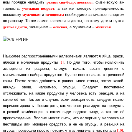
режим сна-бодр­ст­во­ва­ния
ном порядке наладить
, фи­зи­чес­кую ак­
учитывая возраст
тив­ность,
, а так же половую принадлежность,
муж­чи­нам
женщинам
по­сколь­ку
и
необходимо заниматься спортом
по-разному. То же самое ка­са­ет­ся и дие­ты, по­это­му детям нужна
детская диета
женс­кая
мужская
, женщинам –
, а муж­чи­нам –
.
Наиболее распространёнными аллергенами являются яйца, орехи,
[1]
яблоки и молочные про­дук­ты
. Но для того, чтобы исключить
аллергены из рациона, следует начать вести днев­ник с
минимального набора продуктов. Лучше всего начать с гречневой
каши. Пос­ле это­го добавить в рацион мясо птицы, потом какой-
нибудь овощ, например, огур­цы. Следует постепенно
отслеживать, на какие продукты у человека есть реакция, а на
какие её нет. Так же в случае, если реакция есть, следует по­экс­
пе­ри­мен­ти­ро­вать. По­смот­реть, как че­ло­век реагирует на продукты
в разной комбинации, в каком виде по­да­ют пи­щу, а так же её
происхождение. Вполне может быть, что аллергия у человека на
пес­ти­ци­ды или мою­щее средство, а не на огурцы, а реакция на
[10]
огурцы произошла прос­то по­то­му, что ал­лер­ге­ны в них попали
.