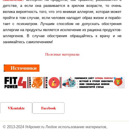
детстве, а если она развивается в зрелом возрасте, то очень
велика вероятность того, что это мнимая ал­лер­гия, которая может
пройти в том случае, если человек наладит образ жизни и по­ра­бо­
та­ет с психиатром. Лучшим способом не допускать обострения
аллергии на про­дук­ты яв­ля­ет­ся исключение из рациона продуктов-
аллергенов. В случае обострения об­ра­щай­тесь к вра­чу и не
занимайтесь самолечением!
Полезные материалы
Источники
VKontakte
Facebook
© 2013-2024 fit4power.ru Любое использование материалов,