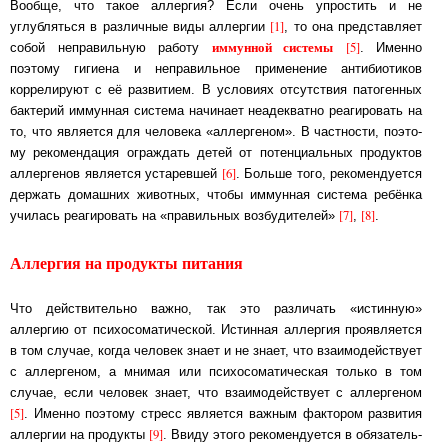
Вообще, что такое аллергия? Если очень упростить и не
[1]
углубляться в различные виды ал­лер­гии
, то она представляет
иммунной системы
[5]
собой неправильную работу
. Имен­но
поэтому гигиена и неправильное применение антибиотиков
коррелируют с её раз­ви­ти­ем. В условиях отсутствия патогенных
бактерий иммунная система начинает не­аде­кват­но реа­ги­ро­вать на
то, что является для человека «аллергеном». В частности, по­это­
му ре­ко­мен­да­ция ограждать детей от потенциальных продуктов
[6]
аллергенов яв­ля­ет­ся ус­та­рев­шей
. Больше того, ре­ко­мен­ду­ет­ся
держать домашних животных, что­бы им­мун­ная система ребёнка
[7]
[8]
училась реагировать на «правильных возбудителей»
,
.
Аллергия на продукты питания
Что действительно важно, так это различать «истинную»
аллергию от пси­хо­со­ма­ти­чес­кой. Истинная аллергия проявляется
в том случае, когда человек знает и не знает, что взаи­мо­дейст­ву­ет
с аллергеном, а мнимая или пси­хо­со­ма­ти­чес­кая только в том
случае, ес­ли че­ло­век зна­ет, что взаи­мо­дейст­ву­ет с аллергеном
[5]
. Именно поэтому стресс яв­ля­ет­ся важ­ным фактором развития
[9]
аллергии на продукты
. Ввиду этого ре­ко­мен­ду­ет­ся в обя­за­тель­