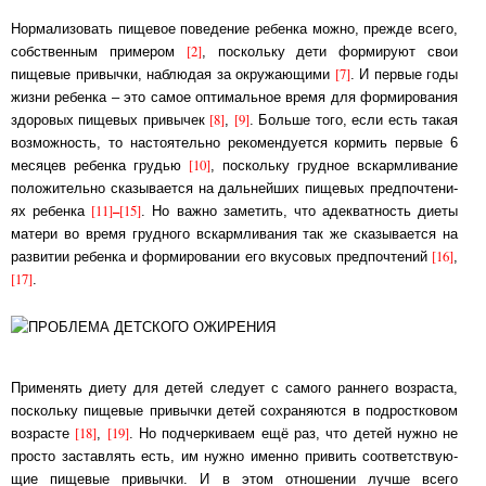
Нормализовать пищевое поведение ребенка можно, прежде всего,
[2]
собственным при­ме­ром
, поскольку дети формируют свои
[7]
пищевые привычки, наблюдая за ок­ру­жаю­щи­ми
. И первые годы
жизни ребенка – это самое оптимальное время для фор­ми­ро­ва­ния
[8]
[9]
здо­ро­вых пищевых привычек
,
. Больше того, если есть такая
воз­мож­ность, то на­стоя­тель­но рекомендуется кормить первые 6
[10]
месяцев ребенка гру­дью
, по­сколь­ку груд­ное вскармливание
положительно сказывается на даль­ней­ших пи­ще­вых пред­поч­те­ни­
[11]
–
[15]
ях ребенка
. Но важно заметить, что ад­ек­ват­ность дие­ты
ма­те­ри во время грудного вскармливания так же сказывается на
[16]
раз­ви­тии ре­бен­ка и фор­ми­ро­ва­нии его вкусовых предпочтений
,
[17]
.
Применять диету для детей следует с самого раннего возраста,
поскольку пищевые при­выч­ки детей сохраняются в подростковом
[18]
[19]
возрасте
,
. Но подчеркиваем ещё раз, что де­тей нуж­но не
просто заставлять есть, им нужно именно привить со­от­ветст­вую­
щие пи­ще­вые привычки. И в этом отношении лучше всего