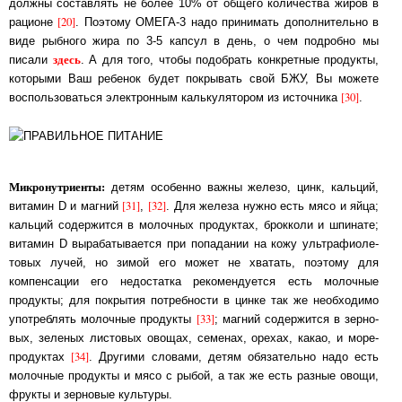
дол­жны составлять не более 10% от общего количества жиров в
[20]
ра­ци­о­не
. По­это­му ОМЕГА-3 на­до принимать дополнительно в
виде рыбного жира по 3-5 кап­сул в день, о чем под­роб­но мы
здесь
писали
. А для того, чтобы подобрать кон­крет­ные про­дук­ты,
ко­то­ры­ми Ваш ребенок будет покрывать свой БЖУ, Вы можете
[30]
вос­поль­зо­вать­ся элект­рон­ным каль­ку­ля­то­ром из источника
.
Микронутриенты:
детям особенно важны железо, цинк, кальций,
[31]
[32]
витамин D и магний
,
. Для железа нужно есть мясо и яйца;
кальций содержится в молочных про­дук­тах, брок­ко­ли и шпинате;
витамин D вырабатывается при попадании на кожу ульт­ра­фио­ле­
то­вых лу­чей, но зимой его может не хватать, поэтому для
компенсации его не­дос­тат­ка ре­ко­мен­ду­ет­ся есть молочные
продукты; для покрытия потребности в цинке так же не­об­хо­ди­мо
[33]
упот­реб­лять мо­лоч­ные продукты
; магний содержится в зер­но­
вых, зе­ле­ных листовых овощах, семенах, орехах, какао, и мо­ре­
[34]
про­дук­тах
. Дру­ги­ми сло­ва­ми, де­тям обязательно надо есть
молочные продукты и мясо с рыбой, а так же есть раз­ные ово­щи,
фрук­ты и зерновые культуры.