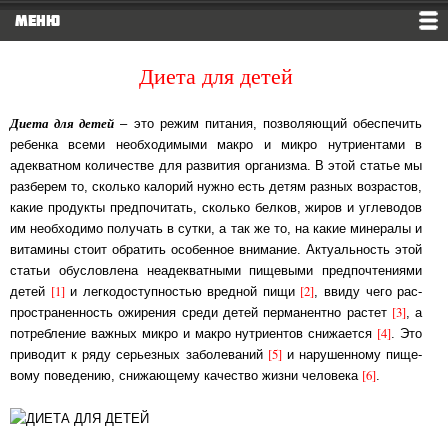
МЕНЮ
Диета для детей
Диета для детей
– это режим питания, позволяющий обеспечить
ребенка всеми не­об­хо­ди­мы­ми макро и микро нутриентами в
адекватном количестве для развития ор­га­низ­ма. В этой статье мы
разберем то, сколько калорий нужно есть детям разных воз­рас­тов,
ка­кие продукты предпочитать, сколько белков, жиров и углеводов
им не­об­хо­ди­мо по­лу­чать в сутки, а так же то, на какие минералы и
витамины стоит обратить осо­бен­ное вни­ма­ние. Ак­ту­аль­ность этой
статьи обусловлена не­адек­ват­ны­ми пи­ще­вы­ми пред­поч­те­ния­ми
[1]
[2]
де­тей
и лег­ко­дос­туп­нос­тью вредной пищи
, ввиду чего рас­
[3]
прост­ра­нен­ность ожи­ре­ния среди детей перманентно растет
, а
[4]
потребление важ­ных мик­ро и мак­ро ну­три­ен­тов снижается
. Это
[5]
приводит к ряду серьезных за­бо­ле­ва­ний
и на­ру­шен­но­му пи­ще­
[6]
во­му поведению, снижающему качество жизни че­ло­ве­ка
.