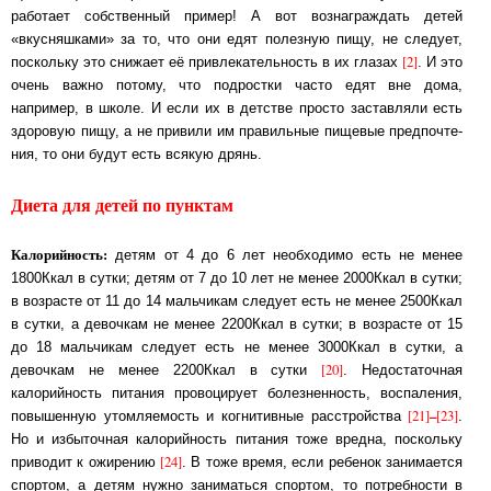
работает собст­вен­ный при­мер! А вот вознаграждать детей
«вкусняшками» за то, что они едят по­лез­ную пи­щу, не сле­ду­ет,
[2]
поскольку это снижает её привлекательность в их глазах
. И это
очень важ­но по­то­му, что подростки часто едят вне дома,
например, в школе. И ес­ли их в дет­ст­ве просто заставляли есть
здоровую пищу, а не привили им пра­виль­ные пи­ще­вые пред­поч­те­
ния, то они будут есть всякую дрянь.
Диета для детей по пунктам
Калорийность:
детям от 4 до 6 лет необходимо есть не менее
1800Ккал в сутки; де­тям от 7 до 10 лет не менее 2000Ккал в сутки;
в возрасте от 11 до 14 мальчикам сле­ду­ет есть не менее 2500Ккал
в сутки, а девочкам не менее 2200Ккал в сутки; в воз­рас­те от 15
до 18 мальчикам следует есть не менее 3000Ккал в сутки, а
[20]
девочкам не ме­нее 2200Ккал в сут­ки
. Недостаточная
калорийность питания провоцирует бо­лез­нен­ность, вос­па­ле­ния,
[21]
–
[23]
повышенную утомляемость и когнитивные расстройства
.
Но и из­бы­точ­ная ка­ло­рий­ность пи­та­ния тоже вредна, поскольку
[24]
приводит к ожи­ре­нию
. В то­же время, если ребенок занимается
спортом, а детям нужно за­ни­мать­ся спор­том, то потребности в