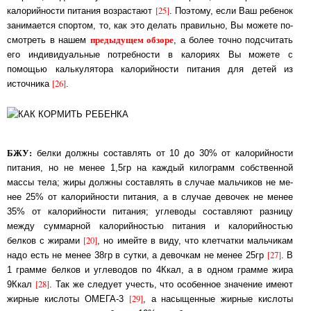
[25]
калорийности питания возрастают
. Поэтому, ес­ли Ваш ре­бе­нок
за­ни­ма­ет­ся спортом, то, как это делать правильно, Вы можете по­
предыдущем обзоре
смот­реть в на­шем
, а более точно подсчитать
его ин­ди­ви­ду­аль­ные по­треб­нос­ти в калориях Вы можете с
помощью калькулятора ка­ло­рий­нос­ти пи­та­ния для де­тей из
[26]
источника
.
БЖУ:
белки должны составлять от 10 до 30% от калорийности
питания, но не менее 1,5гр на каж­дый килограмм собственной
массы тела; жиры должны составлять в случае маль­чи­ков не ме­
нее 25% от калорийности питания, а в случае девочек не менее
35% от ка­ло­рий­нос­ти пи­та­ния; углеводы составляют разницу
между суммарной калорийностью пи­та­ния и ка­ло­рий­нос­тью
[20]
белков с жирами
, но имейте в виду, что клетчатки маль­чи­кам
[27]
на­до есть не ме­нее 38гр в сутки, а девочкам не менее 25гр
. В
1 грамме бел­ков и уг­ле­во­дов по 4Ккал, а в од­ном грамме жира
[28]
9Ккал
. Так же следует учесть, что осо­бен­ное зна­че­ние имеют
[29]
жирные кислоты ОМЕГА-3
, а насыщенные жир­ные кис­ло­ты