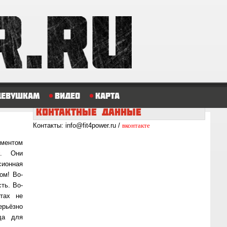
Девушкам
Видео
Карта
КОНТАКТНЫЕ
ДАННЫЕ
вконтакте
Контакты: info@fit4power.ru /
ементом
и
. Они
сионная
ом! Во-
ть. Во-
тах не
ерьёзно
да для