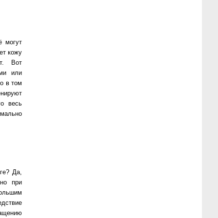
ё могут
ет кожу
т. Вот
ми или
о в том
енируют
го весь
имально
ге? Да,
нно при
большим
едствие
ащению