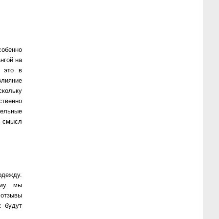
собенно
нгой на
 это в
влияние
скольку
твенно
тельные
и смысл
одежду.
ому мы
 отзывы
с будут