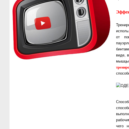
Эффек
Тренир
исполь
от по
пауэр
бинтам
виде, 
мышцы.
тренир
способ
Способ
способ
выполн
рабочи
чего 