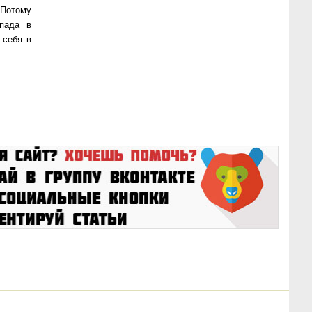
 Потому
спада в
 себя в