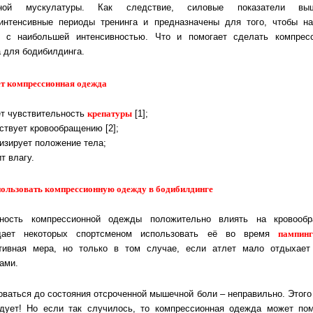
тной мускулатуры. Как следствие, силовые показатели в
интенсивные периоды тренинга и предназначены для того, чтобы на
с наибольшей интенсивностью. Что и помогает сделать компрес
 для бодибилдинга.
ет компрессионная одежда
крепатуры
т чувствительность
[1];
ствует кровообращению [2];
изирует положение тела;
т влагу.
пользовать компрессионную одежду в бодибилдинге
бность компрессионной одежды положительно влиять на кровообр
пампинг
дает некоторых спортсменом использовать её во время
ивная мера, но только в том случае, если атлет мало отдыхае
ами.
оваться до состояния отсроченной мышечной боли ‒ неправильно. Этого
дует! Но если так случилось, то компрессионная одежда может по