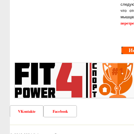
следую
что от
мышцах
перетр
И
VKontakte
Facebook