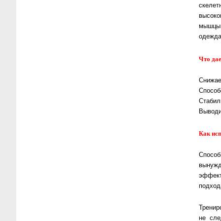
скеле
высоко
мышцы 
одежда
Что да
Снижае
Способ
Стабил
Выводи
Как ис
Спосо
вынуж
эффект
подход
Тренир
не сле