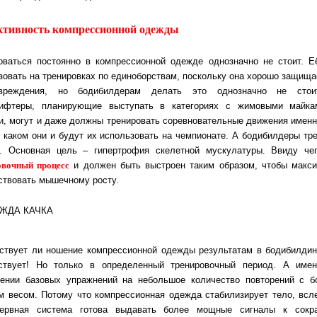
тивность компрессионной одежды
оваться постоянно в компрессионной одежде однозначно не стоит. Е
зовать на тренировках по единоборствам, поскольку она хорошо защища
вреждения, но бодибилдерам делать это однозначно не стои
лифтеры, планирующие выступать в категориях с жимовыми майка
и, могут и даже должны тренировать соревновательные движения именн
в каком они и будут их использовать на чемпионате. А бодибилдеры тр
 Основная цель ‒ гипертрофия скелетной мускулатуры. Ввиду че
овочный процесс
и должен быть выстроен таким образом, чтобы макс
ствовать мышечному росту.
ствует ли ношение компрессионной одежды результатам в бодибилдин
ствует! Но только в определенный тренировочный период. А име
ении базовых упражнений на небольшое количество повторений с 
м весом. Потому что компрессионная одежда стабилизирует тело, всл
нервная система готова выдавать более мощные сигналы к сокр