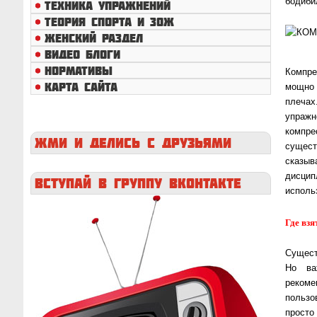
бодиби
ТЕХНИКА УПРАЖНЕНИЙ
ТЕОРИЯ СПОРТА И ЗОЖ
ЖЕНСКИЙ РАЗДЕЛ
ВИДЕО БЛОГИ
НОРМАТИВЫ
Компре
КАРТА САЙТА
мощно 
плеча
упражн
компре
ЖМИ
И ДЕЛИСЬ С ДРУЗЬЯМИ
сущес
сказыв
дисцип
ВСТУПАЙ
В ГРУППУ ВКОНТАКТЕ
исполь
Где вз
Сущест
Но ва
реком
пользо
просто