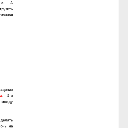
ыше. А
грузить
сионная
ащение
а
. Это
т между
 делать
мочь на