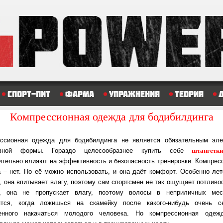
Спорт-пит
Фарма
Упражнения
Теория
Компрессионная одежда для бодибилдинга
ссионная одежда для бодибилдинга не является обязательным эл
штангетк
ивной формы. Гораздо целесообразнее купить себе
ительно влияют на эффективность и безопасность тренировки. Компрес
 ‒ нет. Но её можно использовать, и она даёт комфорт. Особенно лет
, она впитывает влагу, поэтому сам спортсмен не так ощущает потливос
х, она не пропускает влагу, поэтому волосы в неприличных мес
тся, когда ложишься на скамейку после какого-нибудь очень с
оенного накачаться молодого человека. Но компрессионная одеж