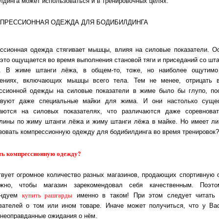
лдинга может использоваться и в тренировочных целях.
ссионная одежда стягивает мышцы, влияя на силовые показатели. О
это ощущается во время выполнения становой тяги и приседаний со шта
х. В жиме штанги лёжа, в общем-то, тоже, но наиболее ощутимо
ениях, включающих мышцы всего тела. Тем не менее, отрицать 
ссионной одежды на силовые показатели в жиме было бы глупо, по
твуют даже специальные майки для жима. И они настолько сущес
аются на силовых показателях, что различаются даже соревнова
лины по жиму штанги лёжа и жиму штанги лёжа в майке. Но имеет л
зовать компрессионную одежду для бодибилдинга во время тренировок?
ять компрессионную одежду?
вует огромное количество разных магазинов, продающих спортивную 
жно, чтобы магазин зарекомендовал себя качественным. Поэт
купить рашгарды
ендуем
именно в таком! При этом следует читать
вателей о том или ином товаре. Иначе может получиться, что у Ва
 неоправданные ожидания о нём.