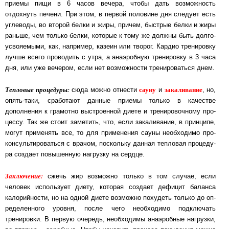
прие­мы пи­щи в 6 ча­сов ве­че­ра, чтобы дать возможность
отдохнуть печени. При этом, в пер­вой по­ло­ви­не дня сле­ду­ет есть
углеводы, во вто­рой бел­ки и жи­ры, при­чем, быст­рые бел­ки и жи­ры
рань­ше, чем толь­ко бел­ки, которые к тому же должны быть дол­го­
усвояе­мыми, как, нап­ри­мер, ка­зе­ин или тво­рог. Кар­дио тре­ни­ров­ку
лучше всего проводить с утра, а ана­эроб­ную тре­ни­ров­ку в 3 ча­са
дня, или уже ве­че­ром, ес­ли нет возможности тренироваться днем.
Тепловые процедуры:
сауну
закаливание
сюда можно отнести
и
, но,
опять-таки, сра­бо­та­ют дан­ные приемы только в качестве
дополнения к грамотно выстроенной дие­те и тре­ни­ро­воч­но­му про­
цес­су. Так же стоит заметить, что, если закаливание, в прин­ци­пе,
мо­гут при­ме­нять все, то для применения сауны необходимо про­
кон­суль­ти­ро­вать­ся с вра­чом, пос­коль­ку дан­ная теп­ло­вая про­це­ду­
ра создает повышенную нагрузку на сердце.
Заключение:
сжечь жир возможно только в том случае, если
человек использует диету, ко­то­рая соз­да­ет де­фи­цит баланса
калорийности, но на одной диете возможно похудеть толь­ко до оп­
ре­де­лен­но­го уров­ня, после чего необходимо подключать
тренировки. В пер­вую оче­редь, не­об­хо­ди­мы анаэробные нагрузки,