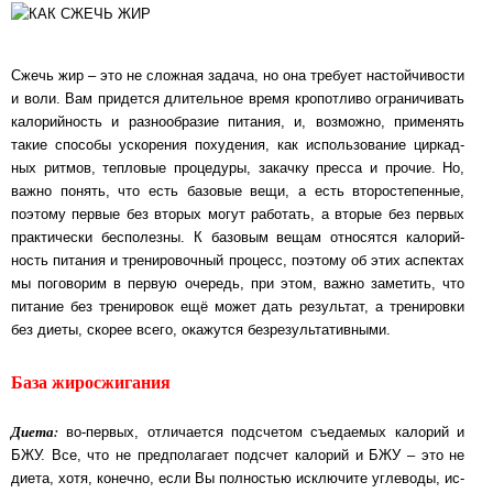
Сжечь жир – это не сложная задача, но она требует настойчивости
и воли. Вам при­дет­ся дли­тель­ное вре­мя кропотливо ограничивать
калорийность и разнообразие пи­та­ния, и, воз­мож­но, при­ме­нять
такие способы ускорения похудения, как использование цир­кад­
ных рит­мов, теп­ло­вые про­це­ду­ры, закачку пресса и прочие. Но,
важно понять, что есть ба­зо­вые ве­щи, а есть второстепенные,
поэтому пер­вые без вто­рых мо­гут ра­бо­тать, а вто­рые без пер­вых
прак­ти­чес­ки бес­по­лез­ны. К базовым вещам относятся ка­ло­рий­
ность пи­та­ния и тре­ни­ро­воч­ный про­цесс, поэтому об этих аспектах
мы по­го­во­рим в пер­вую оче­редь, при этом, важно заметить, что
питание без тренировок ещё мо­жет дать ре­зуль­тат, а тре­ни­ров­ки
без дие­ты, скорее всего, окажутся без­резуль­та­тив­ны­ми.
База жиросжигания
Диета:
во-первых, отличается подсчетом съедаемых калорий и
БЖУ. Все, что не пред­по­ла­га­ет под­счет калорий и БЖУ – это не
диета, хотя, конечно, если Вы полностью ис­клю­чи­те уг­ле­во­ды, ис­