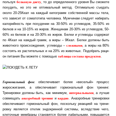
белковую диету
поль­зуя
, то до определенного уровня Вы смо­же­те
по­ху­деть, но это не оптимальный метод. Оптимально съедать
около 20-25Ккал на каж­дый ки­ло­грамм собст­вен­ной массы тела,
что зависит от соматотипа че­ло­ве­ка. Муж­чи­нам следует набирать
калорийность при по­ху­де­нии на 30-50% из уг­ле­во­дов, 35-50% из
бел­ков и на 10-15% из жи­ров. Женщинам 20-30% из углеводов, 50-
60% из бел­ков и на 20-30% из жи­ров. Белки и углеводы содержат
по 4Ккал на каж­дый грамм, а жи­ры – 9Ккал. Бел­ки должны быть
слож­ны­ми
животного происхождения, углеводы –
, а жи­ры на 80%
сос­то­ять из растительных и на 20% из животных. По­доб­рать ра­ци­
таблицы состава продуктов
он пи­та­ния Вы мо­же­те с помощью
.
Гормональный фон:
обеспечивает более «веселый» процесс
жиросжигания, а обес­пе­чи­ва­ет гор­мо­наль­ный фон тренинг.
ин­тер­валь­ны­ми
Тренировки должны быть, как минимум,
, а луч­ше
анаэробный тренинг
кардио
совмещать
и
. Ана­эроб­ные тре­ни­ров­ки
обеспечивают гормональный фон, поскольку реак­ци­ей на тре­ни­
ров­ку яв­ля­ет­ся отклик эндокринной системы, вследствие чего,
кле­точ­ные мем­бра­ны ста­но­вят­ся более лабильными, повышается