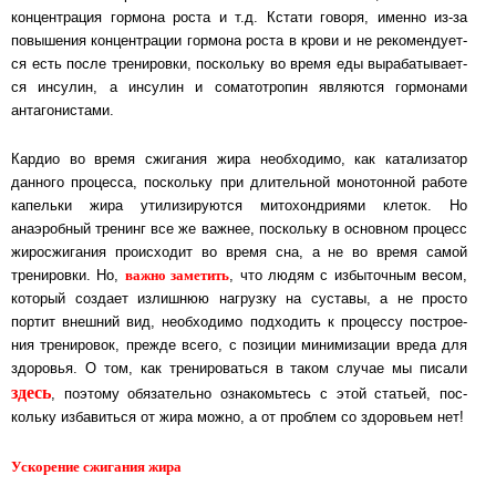
концентрация гормона рос­та и т.д. Кста­ти го­во­ря, имен­но из-за
повышения концентрации гормона роста в кро­ви и не ре­ко­мен­ду­ет­
ся есть пос­ле тре­ни­ров­ки, пос­коль­ку во время еды вы­ра­ба­ты­ва­ет­
ся ин­су­лин, а ин­су­лин и со­ма­то­тро­пин яв­ля­ют­ся гормонами
антагонистами.
Кардио во время сжигания жира необходимо, как катализатор
данного процесса, пос­коль­ку при дли­тель­ной монотонной работе
капельки жира ути­ли­зи­ру­ют­ся ми­то­хонд­рия­ми кле­ток. Но
анаэробный тренинг все же важнее, поскольку в основном про­цесс
жи­ро­сжи­га­ния происходит во время сна, а не во время самой
важ­но за­ме­тить
тренировки. Но,
, что людям с избыточным весом,
который создает излишнюю наг­руз­ку на сус­та­вы, а не прос­то
портит внешний вид, необходимо подходить к про­цес­су пост­рое­
ния тре­ни­ро­вок, преж­де всего, с позиции минимизации вреда для
здо­ро­вья. О том, как тре­ни­ро­вать­ся в таком случае мы писали
здесь
, по­это­му обя­за­тель­но оз­на­комь­тесь с этой ста­тьей, пос­
коль­ку избавиться от жира можно, а от проб­лем со здо­ро­вьем нет!
Ускорение сжигания жира