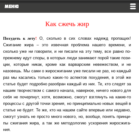
МЕНЮ
Как сжечь жир
Похудеть к лету
!
О, сколько в сих словах надежд пропащих!
Сжигание жира – это из­веч­ная проб­ле­ма нашего времени, и
сколько уже ни говорили, и ни писали на эту тему, все рав­но по-
преж­не­му идут споры, в которых люди занимают порой такие по­зи­
ции, ко­то­рые никак, кроме как варварским невежеством, и не
назовешь. Мы са­ми о жи­ро­сжи­га­нии уже пи­са­ли не раз, но каждый
раз мы касались только каких-то ас­пек­тов по­ху­де­ния, в этой же
статье будет подробно разобран каждый из них. Те, кто сле­дят за
на­шим твор­чест­вом с са­мо­го начала, наверное, ничего нового для
себя не по­черп­нут, хо­тя, воз­мож­но, смо­гут взглянуть на какие-то
процессы с другой точ­ки зре­ния, но прин­ци­пи­аль­но но­вых ве­щей в
статье не будет. Те же, кто на нашем сай­те впер­вые или не­дав­но,
смо­гут узнать не просто много нового, но, вообще, по­нять прин­ци­
пы сжи­га­ния жи­ра, а так же ме­то­до­ло­гию ус­ко­ре­ния жи­ро­сжи­га­
ния.