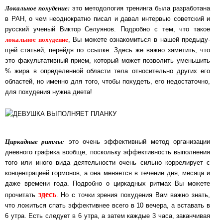
Локальное похудение:
это методология тренинга была разработана
в РАН, о чем не­од­но­крат­но пи­сал и давал интервью советский и
русский ученый Виктор Селуянов. Под­роб­но с тем, что та­кое
локальное похудение
, Вы можете ознакомиться в на­шей пред­ыду­
щей ста­тьей, перейдя по ссылке. Здесь же важно заметить, что
это фа­куль­та­тив­ный при­ем, ко­то­рый мо­жет позволить уменьшить
% жира в оп­ре­де­лен­ной об­лас­ти те­ла от­но­си­тель­но других его
областей, но именно для того, что­бы по­ху­деть, его не­дос­та­точ­но,
для по­ху­де­ния нуж­на дие­та!
Циркадные ритмы:
это очень эффективный метод организации
дневного графика вооб­ще, пос­коль­ку эф­фек­тив­ность выполнения
того или иного вида деятельности очень силь­но кор­ре­ли­ру­ет с
кон­цент­ра­ци­ей гор­мо­нов, а она меняется в течение дня, ме­ся­ца и
да­же вре­ме­ни го­да. Подробно о циркадных ритмах Вы можете
здесь
прочитать
. Но с точ­ки зре­ния похудения Вам важно знать,
что ложиться спать эффективнее все­го в 10 ве­че­ра, а вста­вать в
6 ут­ра. Есть сле­ду­ет в 6 утра, а затем каждые 3 часа, заканчивая