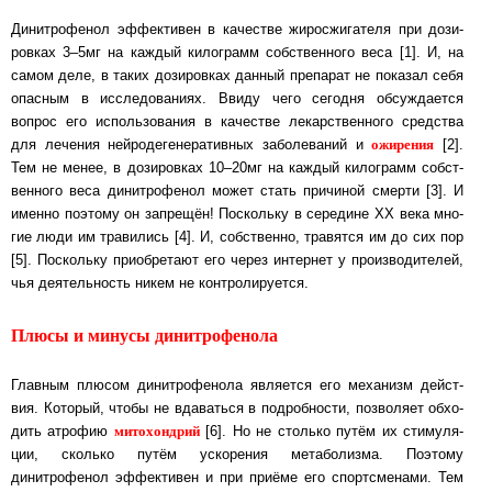
Динитрофенол эффективен в качестве жиро­сжи­га­те­ля при до­зи­
ров­ках 3‒5мг на каждый кило­грамм соб­с­т­вен­но­го веса [1]. И, на
са­мом деле, в таких до­зи­ров­ках дан­ный пре­па­рат не по­ка­зал себя
опас­ным в ис­сле­до­ва­ни­ях. Вви­ду чего се­год­ня об­суж­да­ет­ся
вопрос его ис­поль­зо­ва­ния в ка­чест­ве ле­карст­вен­но­го средства
ожи­ре­ния
для ле­че­ния нейро­де­ге­не­ра­тив­ных за­бо­ле­ва­ний и
[2].
Тем не менее, в до­зи­ров­ках 10‒20мг на каж­дый кило­грамм соб­с­т­
вен­но­го веса динитро­фе­нол может стать при­чи­ной смерти [3]. И
имен­но поэтому он зап­ре­щён! Пос­коль­ку в се­ре­ди­не XX века мно­
гие люди им тра­ви­лись [4]. И, соб­с­т­вен­но, тра­вят­ся им до сих пор
[5]. Пос­коль­ку при­об­ре­та­ют его через ин­тер­нет у про­из­во­ди­те­лей,
чья де­я­тель­ность никем не конт­ро­ли­ру­ет­ся.
Плюсы и минусы динитрофенола
Главным плюсом динитрофенола является его ме­ха­низм дейст­
вия. Ко­то­рый, чтобы не вда­вать­ся в под­роб­нос­ти, поз­во­ля­ет об­хо­
мито­хонд­рий
дить ат­ро­фию
[6]. Но не столь­ко путём их сти­му­ля­
ции, сколько путём ус­ко­ре­ния ме­та­бо­лиз­ма. По­э­то­му
динитрофенол эф­фек­ти­вен и при приёме его спортс­ме­на­ми. Тем