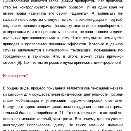
Динитрофенол является запрещённым пре­па­ра­том. Его про­из­вод­
с­т­во не конт­ро­ли­ру­ет­ся долж­ным образом. И ни один врач не
имеет права наз­на­чать его своим па­ци­ен­там. А при­ни­мать ле­
карст­вен­ные средства сле­ду­ет только по ре­ко­мен­да­ции и под наб­
лю­де­ни­ем ле­ча­ще­го врача. Пос­коль­ку можно легко пе­ре­бор­щить с
до­зи­ров­ка­ми или же при­ни­мать пре­па­рат, не зная о своих ин­ди­ви­
ду­аль­ных про­ти­во­по­ка­за­ни­ях к нему. Что в ре­зуль­та­те не­ми­ну­е­мо
при­ве­дёт к про­яв­ле­нию по­боч­ных эф­фек­тов. Ко­то­рые в дан­ном
случае зак­лю­ча­ют­ся в гипер­тер­мии, та­хи­кар­дии, по­вы­шен­ном по­
то­от­де­ле­нии и тахи­п­ноэ. Что, в итоге, может стать при­чи­ной
смерти [6]. Так что мы не ре­ко­мен­ду­ем при­ни­мать ди­нитро­фе­нол!
Как похудеть?
В общем виде, процесс похудения яв­ля­ет­ся ком­пен­са­цией не­хват­
ки ка­ло­рий для осу­щест­вле­ния фи­зи­чес­кой де­я­тель­нос­ти пос­ред­
с­т­вом мо­би­ли­за­ции и ути­ли­за­ции под­кож­но‒жи­ро­вой клет­чат­ки.
Ввиду чего единст­вен­ным сред­с­т­вом по­ху­де­ния яв­ля­ет­ся от­ри­ца­
тель­ный баланс ка­ло­рий­нос­ти [11]. То есть си­ту­а­ция, в ко­то­рой че­
ло­век ест мень­ше калорий, чем тратит! Вот по­че­му для по­ху­де­ния
не­об­хо­ди­мо ис­поль­зо­вать диету. Но также боль­шое зна­че­ние