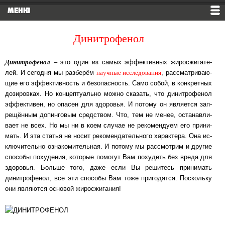
МЕНЮ
Динитрофенол
Динитрофенол
‒ это один из самых эф­фек­тив­ных жиро­сжи­га­те­
на­уч­ные ис­сле­до­ва­ния
лей. И се­год­ня мы раз­бе­рём
, рас­смат­ри­ва­ю­
щие его эф­фек­тив­ность и безо­пас­ность. Само собой, в конк­рет­ных
до­зи­ров­ках. Но кон­цеп­ту­аль­но можно сказать, что динитро­фе­нол
эф­фек­ти­вен, но опасен для здо­ро­вья. И потому он яв­ля­ет­ся зап­
ре­щён­ным до­пин­го­вым сред­с­т­вом. Что, тем не менее, ос­та­нав­ли­
ва­ет не всех. Но мы ни в коем слу­чае не ре­ко­мен­ду­ем его при­ни­
мать. И эта статья не носит ре­ко­мен­да­тель­но­го ха­рак­те­ра. Она ис­
клю­чи­тель­но оз­на­ко­ми­тель­ная. И потому мы рас­смот­рим и другие
способы по­ху­де­ния, ко­то­рые по­мо­гут Вам по­ху­деть без вреда для
здо­ро­вья. Боль­ше того, даже если Вы ре­ши­тесь при­ни­мать
динитрофенол, все эти спо­со­бы Вам тоже при­го­дят­ся. Пос­коль­ку
они яв­ля­ют­ся ос­но­вой жиро­сжи­га­ния!