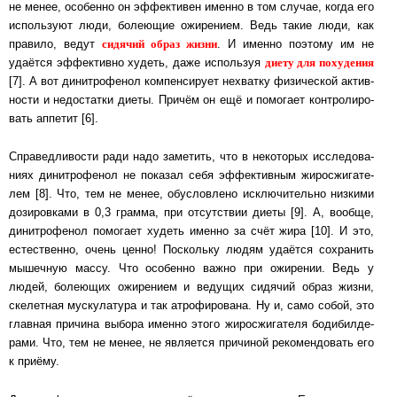
не менее, осо­бен­но он эф­фек­ти­вен имен­но в том случае, когда его
ис­поль­зу­ют люди, бо­ле­ю­щие ожи­ре­ни­ем. Ведь такие люди, как
си­дя­чий об­раз жиз­ни
пра­ви­ло, ве­дут
. И имен­но по­э­то­му им не
ди­е­ту для по­ху­де­ния
удаётся эф­фек­тив­но худеть, даже ис­поль­зуя
[7]. А вот ди­нитро­фе­нол ком­пен­си­ру­ет не­хват­ку фи­зи­чес­кой ак­тив­
нос­ти и не­дос­тат­ки диеты. Причём он ещё и по­мо­га­ет конт­ро­ли­ро­
вать ап­пе­тит [6].
Справедливости ради надо заметить, что в не­ко­то­рых ис­сле­до­ва­
ни­ях динитро­фе­нол не показал себя эф­фек­тив­ным жиро­сжи­га­те­
лем [8]. Что, тем не менее, обус­лов­ле­но ис­клю­чи­тель­но низ­ки­ми
до­зи­ров­ка­ми в 0,3 грам­ма, при от­сут­с­т­вии диеты [9]. А, во­об­ще,
динитро­фе­нол по­мо­га­ет худеть имен­но за счёт жира [10]. И это,
ес­тест­вен­но, очень цен­но! Пос­коль­ку людям уда­ёт­ся сох­ра­нить
мы­шеч­ную массу. Что осо­бен­но важно при ожи­ре­нии. Ведь у
людей, бо­ле­ю­щих ожи­ре­ни­ем и ве­ду­щих си­дя­чий образ жизни,
ске­лет­ная мус­ку­ла­ту­ра и так ат­ро­фи­ро­ва­на. Ну и, само собой, это
глав­ная причина вы­бо­ра имен­но этого жиро­сжи­га­те­ля бо­ди­бил­де­
ра­ми. Что, тем не ме­нее, не яв­ля­ет­ся при­чи­ной ре­ко­мен­до­вать его
к при­ё­му.