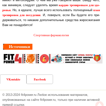
имеют и мито­хонд­рии. О чём мы уже го­во­ри­ли выше. Ввиду чего,
кар­дио тре­ни­ров­кам для здо­
как ми­ни­мум, сле­ду­ет уде­лять вре­мя
ро­вья
план
. Но, в иде­а­ле, луч­ше всего ис­поль­зо­вать пол­но­цен­ный
тре­ни­ро­вок для по­ху­де­ния
. И, по­верь­те, если Вы бу­де­те его при­
дер­жи­вать­ся, то ни­ка­кие до­пол­ни­тель­ные средства жиро­сжи­га­ния
Вам не по­на­до­бят­ся!
Спортивная фармакология
Источники
VKontakte
Facebook
© 2013-2024 fit4power.ru Любое использование материалов,
опубликованных на сайте fit4power.ru, только при наличии активной
прямой ссылки.