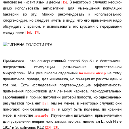
[15]
человек не чистит язык и дёсны
. В некоторых случаях не­об­хо­
ди­мо ис­поль­зо­вать ан­ти­сеп­ти­ки для уменьшения популяции
бактерий во рту. Мож­но ре­ко­мен­до­вать к ис­поль­зо­ва­нию
хлоргексидин, но следует иметь в виду, что его при­ме­не­ния на­до
об­суж­дать с врачом, и использовать его курсами с перерывами
[16]
[17]
меж­ду ни­ми
,
.
Пробиотики
– это альтернативный способ борьбы с бактериями,
посредством сти­му­ля­ции размножения дру­жест­вен­ной
боль­шой об­зор
микрофлоры. Мы уже писали отдельный
на тему
пробиотиков, правда, для кишечника, но принцип их работы один и
тот же. Есть ис­сле­до­ва­ния под­твер­ждаю­щие эф­фек­тив­ность
применения про­био­ти­ков для ле­че­ния кариеса, пе­рио­дон­таль­ных
заболеваний и прочих патологий ро­то­вой по­лос­ти, но однозначных
[18]
результатов пока нет
. Тем не менее, в некоторых слу­ча­ях они
[19]
по­мо­га­ют, они бе­зо­пас­ны
и могут быть полезны, по крайней
пла­це­бо
мере, в ка­чест­ве
. Изученными штаммами, применяемыми
для устранения не­прият­но­го за­па­ха изо рта, являются E. coli Nisle
[20]
–
[23]
1917 и S. salivarius K12
.