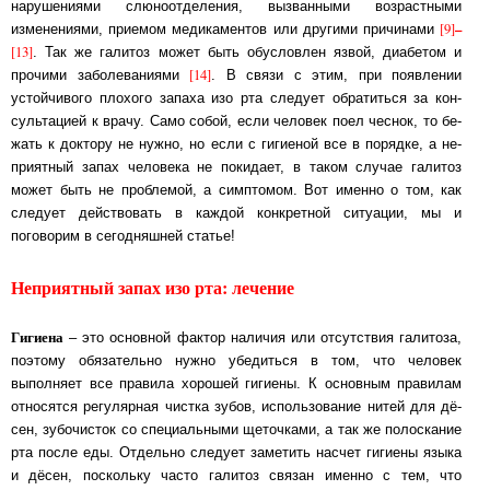
нарушениями слю­но­от­де­ле­ния, вызванными возрастными
[9]
–
изменениями, приемом медикаментов или дру­ги­ми при­чи­на­ми
[13]
. Так же галитоз может быть обусловлен язвой, диабетом и
[14]
про­чи­ми за­бо­ле­ва­ния­ми
. В свя­зи с этим, при появлении
устойчивого плохого за­па­ха изо рта следует обратиться за кон­
суль­та­ци­ей к врачу. Само собой, если человек по­ел чес­нок, то бе­
жать к доктору не нужно, но если с гигиеной все в порядке, а не­
при­ят­ный за­пах че­ло­ве­ка не покидает, в таком случае галитоз
может быть не про­бле­мой, а сим­п­то­мом. Вот именно о том, как
следует действовать в каждой кон­крет­ной си­туа­ции, мы и
поговорим в сегодняшней статье!
Неприятный запах изо рта: лечение
Гигиена
– это основной фактор наличия или отсутствия галитоза,
поэтому обязательно нуж­но убедиться в том, что человек
выполняет все правила хорошей гигиены. К ос­нов­ным пра­ви­лам
относятся регулярная чистка зубов, ис­поль­зо­ва­ние нитей для дё­
сен, зу­бо­чис­ток со специальными щеточками, а так же полоскание
рта после еды. От­дель­но сле­ду­ет заметить насчет гигиены языка
и дёсен, поскольку часто галитоз свя­зан имен­но с тем, что