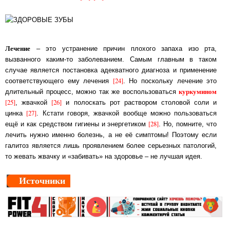
Лечение
– это устранение причин плохого запаха изо рта,
вызванного каким-то за­бо­ле­ва­ни­ем. Са­мым главным в таком
случае является постановка адекватного ди­аг­но­за и при­ме­не­ние
[24]
со­от­вет­ст­вую­ще­го ему лечения
. Но поскольку лечение это
куркумином
дли­тель­ный про­цесс, можно так же вос­поль­зо­вать­ся
[25]
[26]
, жвачкой
и по­лос­кать рот рас­тво­ром столовой соли и
[27]
цинка
. Кстати говоря, жвачкой вообще мож­но поль­зо­вать­ся
[28]
ещё и как средством гигиены и энергетиком
. Но, помните, что
ле­чить нуж­но имен­но болезнь, а не её симптомы! Поэтому если
галитоз является лишь про­яв­ле­ни­ем бо­лее серьез­ных патологий,
то жевать жвачку и «забивать» на здоровье – не луч­шая идея.
Источники