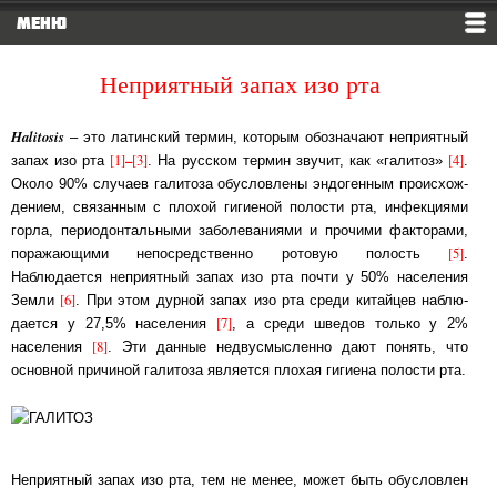
МЕНЮ
Неприятный запах изо рта
Halitosis
– это латинский термин, которым обозначают неприятный
[1]
–
[3]
[4]
запах изо рта
. На рус­ском термин звучит, как «галитоз»
.
Около 90% случаев галитоза об­ус­лов­ле­ны эн­до­ген­ным про­ис­хож­
де­ни­ем, связанным с плохой гигиеной полости рта, ин­фек­ция­ми
гор­ла, пе­рио­дон­таль­ны­ми за­бо­ле­ва­ни­ями и прочими факторами,
[5]
по­ра­жаю­щи­ми не­по­сред­ст­вен­но ро­то­вую по­лость
.
Наблюдается неприятный запах изо рта поч­ти у 50% на­се­ле­ния
[6]
Зем­ли
. При этом дурной запах изо рта среди ки­тай­цев на­блю­
[7]
да­ет­ся у 27,5% на­се­ле­ния
, а среди шведов только у 2%
[8]
населения
. Эти дан­ные не­дву­смы­слен­но да­ют понять, что
основной причиной галитоза яв­ля­ет­ся пло­хая ги­гие­на полости рта.
Неприятный запах изо рта, тем не менее, может быть обусловлен