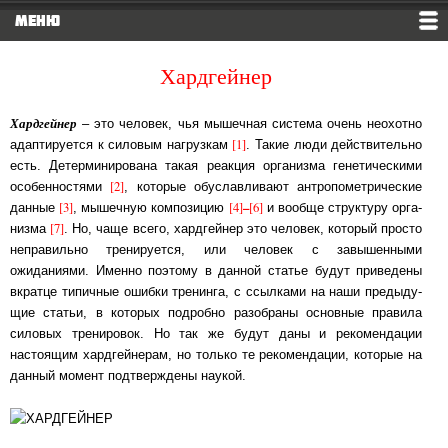
МЕНЮ
Хардгейнер
Хардгейнер
– это человек, чья мышечная система очень неохотно
[1]
адаптируется к си­ло­вым нагрузкам
. Такие люди действительно
есть. Де­тер­ми­ни­ро­ва­на такая ре­ак­ция ор­га­низ­ма ге­не­ти­чес­ки­ми
[2]
особенностями
, которые обуславливают ан­тро­по­мет­ри­чес­кие
[3]
[4]
–
[6]
дан­ные
, мышечную композицию
и вообще структуру ор­га­
[7]
низ­ма
. Но, чаще всего, хардгейнер это человек, который просто
неправильно тре­ни­ру­ет­ся, или че­ло­век с завышенными
ожиданиями. Именно поэтому в данной ста­тье бу­дут при­ве­де­ны
вкратце типичные ошибки тренинга, с ссылками на наши пре­ды­ду­
щие ста­тьи, в которых подробно разобраны основные правила
силовых тре­ни­ро­вок. Но так же бу­дут даны и рекомендации
настоящим хардгейнерам, но только те ре­ко­мен­да­ции, ко­то­рые на
дан­ный момент подтверждены наукой.