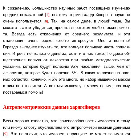
К сожалению, большинство научных работ посвящено изучению
[1]
средних показателей
, по­это­му термин хардгейнеры в науке не
[8]
очень используется
. Так, на самом де­ле, в лю­бой теме. Вы
можете в этом убедиться, прочитав протокол любого экс­пе­ри­мен­
та. Всег­да есть отклонения от среднего результата, и эти
отклонения очень ред­ко ко­го-­то ин­те­ре­су­ют. Оно и понятно!
Гораздо выгоднее изучать то, что волнует боль­шую часть по­пу­ля­
ции. И речь не только о деньгах, хотя и о них тоже. Но даже об­
щест­вен­ная поль­за от лекарства или любых ме­то­до­ло­ги­чес­ких
указаний, которые бу­дут по­лез­ны 95% населения, выше, чем от
лекарства, которое будет полезно 5%. В ка­ких-­то жиз­нен­но важ­
ных областях, конечно, и 5% это много, но набор мышечной мас­сы
к ним не от­но­сит­ся. А вот мы мышечную массу ценим, поэтому
постараемся по­мочь!
Антропометрические данные хардгейнеров
Всем хорошо известно, что приспособленность человека к тому
или иному спорту обу­сло­вле­на его ан­тро­по­ме­три­чес­ки­ми данными
[9]
. Это не значит, что человек в прин­ци­пе не мо­жет заниматься