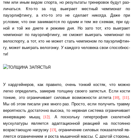
тем или иным видом спорта, но результаты тренировок бу­дут раз­
ли­чать­ся. Кто-то за год выиграет местный чемпионат по
пауэрлифтингу, а кто-­то это не сде­ла­ет ни­ко­гда. Даже при
условии, что они занимаются по одним и тем же схе­мам, при од­
ной и той же диете и режиме дня. Но зато тот, кто выиграет
чемпионат по пауэр­лиф­тин­гу, не смо­жет выиграть чемпионат по
велоспорту, а тот, кто не может стать чем­пио­ном по пауэр­лиф­тин­
гу, может выиграть велогонку. У каждого человека свои спо­соб­нос­
ти!
У хардгейнеров, как правило, очень тонкий костяк, что можно
легко определить, за­ме­рив толщину своего запястья. Если кости
[10]
[11]
тонкие, это ограничивает силовые воз­мож­нос­ти ат­ле­та
,
.
Мы об этом писали уже много раз. Просто, если получить тра­вму
ве­ро­ят­ность до­ста­точ­но высока, то нервная система ограничивает
[12]
иннервацию мышц
. А по­сколь­ку ги­пер­тро­фия скелетной
мускулатуры является адаптационной ре­ак­ци­ей на по­сто­ян­но
[13]
возрастающую нагрузку
, ограничение силовых показателей яв­
ля­ет­ся ог­ра­ни­че­ни­ем и роста мышечной массы. С другой стороны,