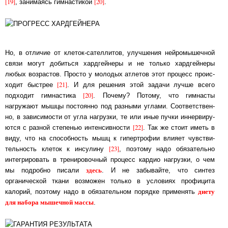
[19]
[20]
, за­ни­ма­ясь гим­нас­ти­кой
.
Но, в отличие от клеток-сателлитов, улучшения нейромышечной
связи могут добиться хардгейнеры и не только хард­гей­не­ры
любых возрастов. Просто у молодых атлетов этот про­цесс про­ис­
[21]
хо­дит быстрее
. И для решения этой задачи лучше всего
[20]
подходит гим­нас­ти­ка
. По­че­му? По­то­му, что гимнасты
нагружают мышцы постоянно под раз­ны­ми уг­ла­ми. Со­от­ветст­вен­
но, в зависимости от угла нагрузки, те или иные пучки ин­нер­ви­ру­
[22]
ют­ся с раз­ной степенью интенсивности
. Так же стоит иметь в
виду, что на спо­соб­ность мышц к ги­пер­тро­фии влия­ет чув­ст­ви­
[23]
тель­ность клеток к инсулину
, по­это­му на­до обя­за­тель­но
интегрировать в тренировочный процесс кардио нагрузки, о чем
здесь
мы по­д­роб­но пи­са­ли
. И не забывайте, что синтез
органической ткани воз­мо­жен толь­ко в ус­ло­ви­ях профицита
дие­ту
калорий, поэтому надо в обязательном порядке при­ме­нять
для на­бо­ра мышечной массы
.