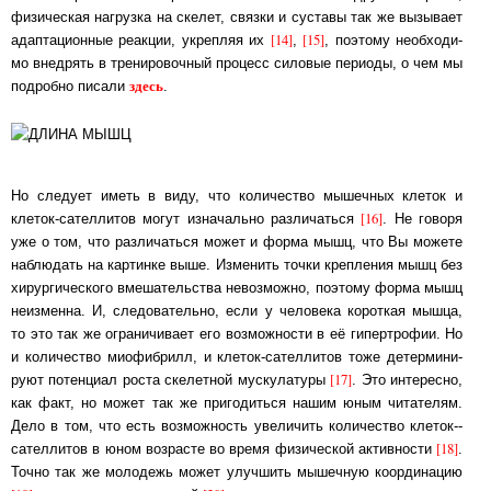
физическая на­груз­ка на ске­лет, связ­ки и суставы так же вызывает
[14]
[15]
адаптационные реакции, укрепляя их
,
, по­это­му не­об­хо­ди­
мо внедрять в тренировочный процесс силовые периоды, о чем мы
здесь
по­дроб­но пи­са­ли
.
Но следует иметь в виду, что количество мышечных клеток и
[16]
клеток-сателлитов могут из­на­чаль­но различаться
. Не говоря
уже о том, что различаться может и форма мышц, что Вы мо­же­те
наблюдать на картинке выше. Изменить точки крепления мышц без
хи­ру­рги­чес­ко­го вме­ша­тельс­тва невозможно, поэтому форма мышц
неизменна. И, сле­до­ва­тель­но, ес­ли у человека короткая мышца,
то это так же ограничивает его воз­мож­нос­ти в её ги­пер­тро­фии. Но
и количество миофибрилл, и клеток-сателлитов тоже де­тер­ми­ни­
[17]
ру­ют по­тен­ци­ал роста скелетной мускулатуры
. Это интересно,
как факт, но мо­жет так же при­го­дить­ся нашим юным читателям.
Дело в том, что есть возможность уве­ли­чить ко­ли­чест­во кле­ток-­
[18]
са­тел­ли­тов в юном возрасте во время физической ак­тив­нос­ти
.
Точ­но так же молодежь может улучшить мышечную координацию