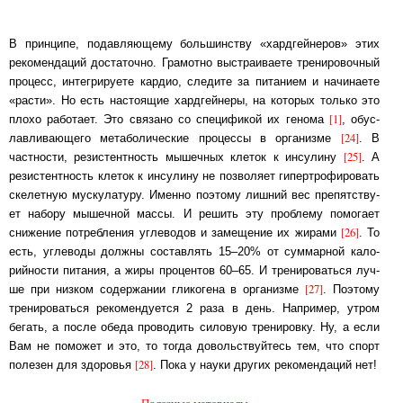
В принципе, подавляющему большинству «хардгейнеров» этих
рекомендаций до­ста­точ­но. Грамотно выстраиваете тренировочный
процесс, интегрируете кардио, сле­ди­те за пи­та­ни­ем и начинаете
«расти». Но есть настоящие хардгейнеры, на которых толь­ко это
[1]
пло­хо работает. Это связано со спецификой их генома
, об­ус­
[24]
лав­ли­ваю­ще­го ме­та­бо­ли­чес­кие процессы в организме
. В
[25]
частности, ре­зис­тент­ность мы­шеч­ных клеток к инсулину
. А
резистентность клеток к инсулину не поз­во­ля­ет ги­пер­тро­фи­ро­вать
скелетную мускулатуру. Именно поэтому лишний вес пре­пятст­ву­
ет на­бо­ру мы­шеч­ной мас­сы. И решить эту проблему помогает
[26]
снижение по­треб­ле­ния уг­ле­во­дов и замещение их жирами
. То
есть, углеводы должны со­ста­влять 15–20% от сум­мар­ной ка­ло­
рий­нос­ти питания, а жиры процентов 60–65. И тре­ни­ро­вать­ся луч­
[27]
ше при низ­ком содержании гликогена в организме
. Поэтому
тре­ни­ро­вать­ся ре­ко­мен­ду­ет­ся 2 раза в день. Например, утром
бегать, а после обеда про­во­дить си­ло­вую тре­ни­ров­ку. Ну, а если
Вам не поможет и это, то тогда до­вольс­т­вуй­тесь тем, что спорт
[28]
полезен для здоровья
. Пока у науки других ре­ко­мен­да­ций нет!