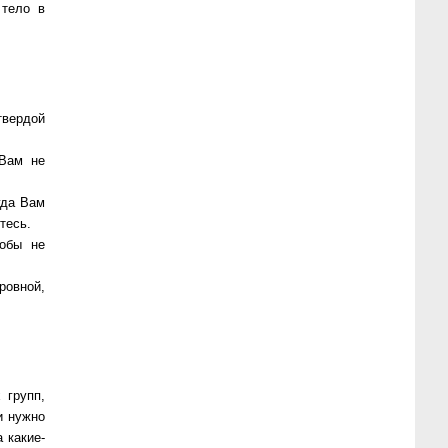
 тело в
твердой
 Вам не
гда Вам
тесь.
тобы не
ровной,
 групп,
и нужно
 какие-