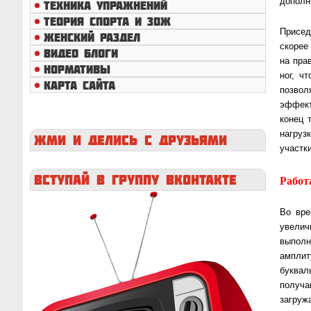
дополн
ТЕХНИКА УПРАЖНЕНИЙ
ТЕОРИЯ СПОРТА И ЗОЖ
Присед
ЖЕНСКИЙ РАЗДЕЛ
скорее
ВИДЕО БЛОГИ
на пра
НОРМАТИВЫ
ног, ч
КАРТА САЙТА
позвол
эффект
конец 
нагруз
ЖМИ
И ДЕЛИСЬ С ДРУЗЬЯМИ
участк
ВСТУПАЙ
В ГРУППУ ВКОНТАКТЕ
Работ
Во вре
увелич
выполн
амплит
буквал
получа
загру