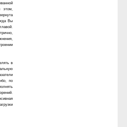
ванной
и этом,
вернута
огда Вы
главой.
трично,
жнения,
троении
влять в
альную
азатели
ибо, по
олнять
орений.
нсивная
агрузки