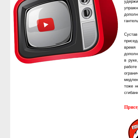
удержи
упраж
дополн
гантел
Сустав
присед
время
дополн
в руке
работе
ограни
медлен
тоже н
сгибан
Присе