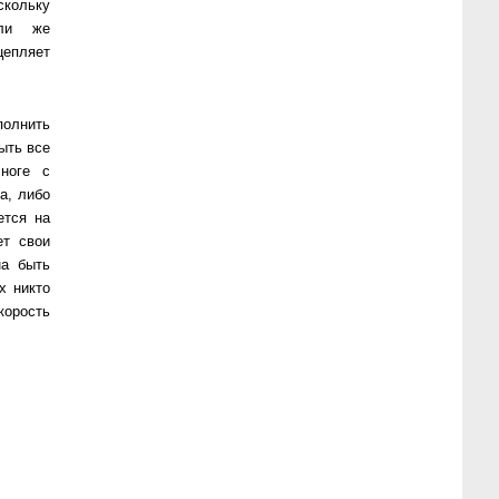
скольку
или же
цепляет
полнить
ыть все
ноге с
а, либо
ется на
ет свои
на быть
х никто
корость