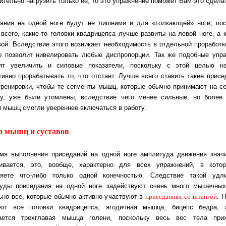
ительно нагрузить только её, то это упражнение поможет Вам это сдела
ания на одной ноге будут не лишними и для «толкающей» ноги, пос
 всего, какие-то головки квадрицепса лучше развиты на левой ноге, а к
вой. Вследствие этого возникает необходимость в отдельной проработк
то позволит нивелировать любые диспропорции. Так же подобные упр
ят увеличить и силовые показатели, поскольку с этой целью н
ивно прорабатывать то, что отстает. Лучше всего ставить такие присе
тренировки, чтобы те сегменты мышц, которые обычно принимают на с
ку, уже были утомлены, вследствие чего менее сильные, но более
и мышц смогли увереннее включаться в работу.
а мышц и суставов
мя выполнения приседаний на одной ноге амплитуда движения знач
ивается, это, вообще, характерно для всех упражнений, в кот
яете что-либо только одной конечностью. Следствие такой удл
уды приседания на одной ноге задействуют очень много мышечных
приседаниях со штангой
ьно все, которые обычно активно участвуют в
. 
ют все головки квадрицепса, ягодичная мышца, бицепс бедра, 
жается трехглавая мышца голени, поскольку весь вес тела прих