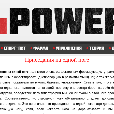
Спорт-пит
Фарма
Упражнения
Теория
Приседания на одной ноге
ания на одной ноге
являются очень эффективным формирующим упраж
яющим скорректировать диспропорцию в развитии мышц ног, а так же у
иловые показатели во многих базовых упражнениях. Суть в том, что у 
ка одна нога является толкающей, поэтому она всегда берет на себя 
нагрузки, вследствие чего гипертрофия мышечной ткани в этой ноге про
е. Соответственно, «отстающую» ногу обязательно следует дополн
ать отдельно. Это не значит, что приседания на одной ноге надо делать
тающую ногу, хотя, если какая-та нога не дорабатывает, и Вы