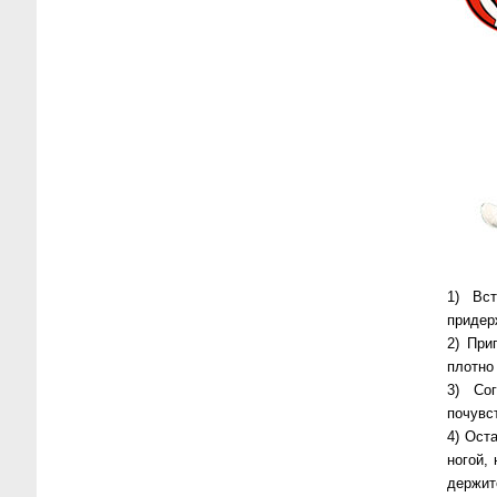
1) Вс
придер
2) При
плотно 
3) Со
почувс
4) Ост
ногой,
держит