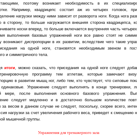
стающими, поэтому возникает необходимость в их специализиро
отке. Например, квадрицепс состоит аж из четырех головок, пр
деление нагрузки между ними зависит от разворота ноги. Когда нога раз
о в сторону, то больше нагружается внешняя сторона квадрицепса, к
ачиваете носки вперед, то больше включается внутренняя часть четырех
мя выполнения базовых упражнений ноги все равно стоят не симме
у возникают диспропорции в их развитии, вследствие чего такие упра
иседания на одной ноге, становятся необходимым звеном в пос
ого и симметричного тела.
дя
итоги
, можно сказать, что приседания на одной ноге следует доба
тренировочную программу тем атлетам, которые замечают визу
порцию в развитии мышц ног, либо тем, кто чувствует, что силовые пок
 одинаковые. Упражнение следует выполнять в конце тренировки, л
ей мере, после выполнения основного базового упражнения. Вып
ение следует медленно и в достаточно большом количестве повт
я за весом в данном случае не следует, поскольку, скорее всего, инте
ссия нагрузки за счет увеличения рабочего веса, приведет к смещению н
вой мышечной группы.
Упражнения для тренажерного зала