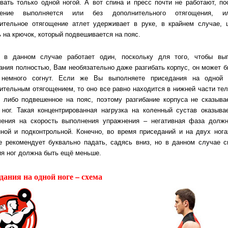
вать только одной ногой. А вот спина и пресс почти не работают, по
нение выполняется или без дополнительного отягощения, 
ительное отягощение атлет удерживает в руке, в крайнем случае, 
ь на крючок, который подвешивается на пояс.
 в данном случае работает один, поскольку для того, чтобы вы
ания полностью, Вам необязательно даже разгибать корпус, он может б
 немного согнут. Если же Вы выполняете приседания на одной 
ительным отягощением, то оно все равно находится в нижней части тел
, либо подвешенное на пояс, поэтому разгибание корпуса не сказыва
 ног. Такая концентрированная нагрузка на коленный сустав оказыва
чения на скорость выполнения упражнения – негативная фаза долж
ной и подконтрольной. Конечно, во время приседаний и на двух нога
е рекомендует буквально падать, садясь вниз, но в данном случае с
ия ног должна быть ещё меньше.
дания на одной ноге – схема