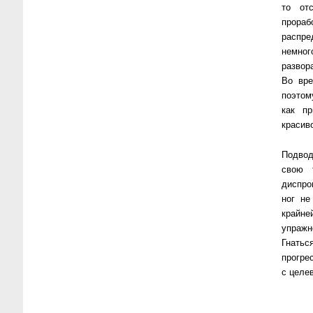
то от
прораб
распре
немног
развор
Во вре
поэтом
как пр
красив
Подво
свою 
диспро
ног не
крайн
упражн
Гнатьс
прогре
с целе