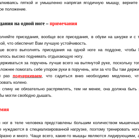
алкиваясь пяткой и умышленно напрягая ягодичную мышцу, верните
ое положение.
дания на одной ноге –
примечания
олняйте приседания, вообще все приседания, в обуви на шнурке и с 
ой, что обеспечит Вам лучшую устойчивость.
ше всего выполнять приседания на одной ноге на поддоне, чтобы
илось высоко поднимать отдыхающую ногу.
держиваться за поручень лучше всего на вытянутой руке, поскольку то
сложнее помогать себе упором руки в поручень, или за что Вы там держи
ё раз
подчеркиваем
, что садиться вниз необходимо медленно, ч
ровать колено.
я спину не обязательно распрямлять, тем ни менее, она должна быть 
Вы могли свободно дышать.
омия
ног в теле человека представлены большим количеством мышечных
е нуждаются в специализированной нагрузке, поэтому тренировать ног
бразно и много. Чаще всего, какие-то мышцы являются лидирующими, а