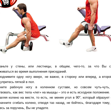
таньте у стены, или лестницы, в общем, чего-то, за что Вы с
живаться во время выполнения приседаний.
поднимите одну ногу вверх, не важно, в сторону или вперед, а второ
упритесь пяткой в пол.
гните рабочую ногу в коленном суставе, но совсем чуть-чуть,
твовать, как вес тела «лег» на мышцы – это и есть исходное положение.
авляя колено на месте, то есть, не меняя угол в 90°, который образует 
 начните сгибать колено, отводя таз назад, не бойтесь, благодаря тому,
есь за поручень, Вы не упадете.