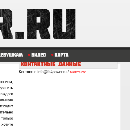
Девушкам
Видео
Карта
КОНТАКТНЫЕ
ДАННЫЕ
вконтакте
Контакты: info@fit4power.ru /
нением,
лучшить
каждого
большую
исходит
ительно
 только
 хотите