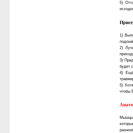
5) Отт
исходн
Присе
1) Вып
подошв
2) Луч
приход
3) При
будет 
4) Ещ
травми
5) Хот
чтобы 
Анат
Мышцы 
которы
разноо