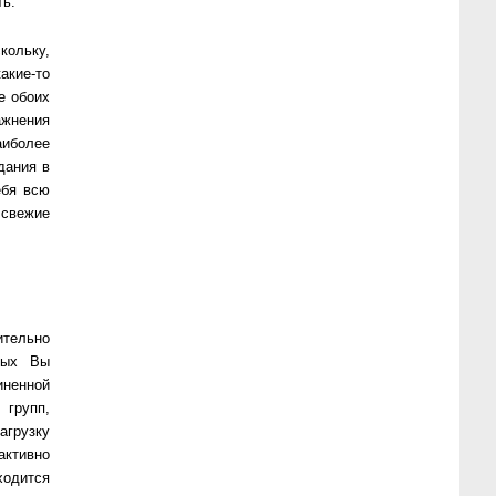
ть.
кольку,
акие-то
е обоих
ажнения
аиболее
дания в
ебя всю
 свежие
ительно
орых Вы
иненной
 групп,
Нагрузку
активно
одится