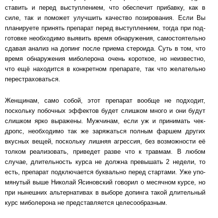
ставить и перед выступлением, что обеспечит прибавку, как в
силе, так и по­мо­жет улуч­шить ка­чест­во позирования. Если Вы
планируете принять препарат перед вы­ступ­ле­ни­ем, тог­да при под­
го­тов­ке необходимо выявить время обнаружения, са­мо­сто­я­тель­но
сда­вая ана­лиз на допинг после приема стероида. Суть в том, что
время об­на­ру­же­ния ми­бо­ле­ро­на очень короткое, но неизвестно,
что ещё находится в кон­крет­ном пре­па­ра­те, так что же­ла­тель­но
перестраховаться.
Женщинам, само собой, этот препарат вообще не подходит,
поскольку побочных эф­фек­тов бу­дет слишком много и они будут
слишком ярко выражены. Мужчинам, если уж и при­ни­мать чек-
дропс, не­об­хо­ди­мо так же заряжаться полным фаршем других
вкус­ных ве­щей, по­сколь­ку лишняя агрессия, без возможности её
толком реализовать, при­ве­дет раз­ве что к трав­мам. В любом
случае, длительность курса не должна пре­вы­шать 2 не­де­ли, то
есть, препарат подключается буквально перед стартами. Уже упо­
мя­ну­тый вы­ше Ни­ко­лай Ясиновский говорил о месячном курсе, но
при нынешних аль­тер­на­ти­вах в вы­бо­ре до­пин­га такой длительный
курс миболерона не представляется це­ле­со­об­раз­ным.