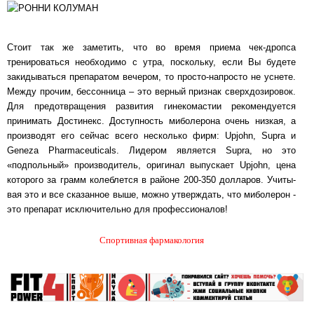
Стоит так же заметить, что во время приема чек-дропса
тренироваться необходимо с ут­ра, по­сколь­ку, если Вы будете
закидываться препаратом вечером, то просто-напросто не ус­не­те.
Меж­ду прочим, бессонница – это верный признак сверхдозировок.
Для пред­от­вра­ще­ния раз­ви­тия гинекомастии рекомендуется
принимать Достинекс. Дос­туп­ность ми­бо­ле­ро­на очень низкая, а
производят его сейчас всего несколько фирм: Upjohn, Supra и
Geneza Pharmaceuticals. Лидером является Supra, но это
«подпольный» про­из­во­ди­тель, ори­ги­нал выпускает Upjohn, цена
которого за грамм колеблется в районе 200-350 дол­ла­ров. Учи­ты­
вая это и все сказанное выше, можно утверждать, что ми­бо­ле­рон -
это пре­па­рат ис­клю­чи­тель­но для профессионалов!
Спортивная фармакология