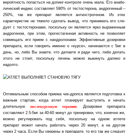
вероятность попасться на допинг-контроле очень ма­ла. Его ана­бо­
ли­чес­кий индекс составляет 590% от тестостерона, андрогенный –
250%, так же пре­па­рат яв­ля­ет­ся ан­ти­эс­тро­ге­ном. Из этих
характеристик не тяжело сделать вы­вод, что при­ни­мать его сле­
ду­ет с тестостеронами, поскольку он является ярко вы­ра­жен­ным
ан­дро­г­еном, при этом, прогестагенная активность не позволяет
совмещать его при­ем с нан­дро­ло­на­ми. Эффективные дозировки
препарата, если говорить именно о «кур­се», на­чи­на­ют­ся с 5мг в
день, но, либо Вы знаете, что делаете и ради чего, либо де­лать
это­го не сто­ит, по­с­коль­ку пе­чень мож­но выкинуть далеко и
надолго.
Оптимальным способом приема чек-дропса является подготовка к
важным стартам, ког­да ат­лет планирует выступить и начать
послекурсовую терапию
длительную
. До­зи­ров­ки пре­па­ра­та
составляют 2.5-5мг за 40-60 минут до тренировки, что, конечно же,
мож­но ре­гу­ли­ро­вать под себя, поскольку на одном атлете
препарат может начать ра­бо­тать че­рез 20 минут, а на другом
через 2 часа. Если Вы уверены в препарате, то его так же сле­ду­ет