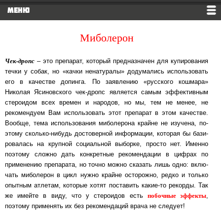
МЕНЮ
Миболерон
Чек-дропс
– это препарат, который предназначен для купирования
течки у собак, но «кач­ки не­на­ту­ра­лы» додумались использовать
его в качестве допинга. По заявлению «рус­ско­го кош­ма­ра»
Николая Ясиновского чек-дропс является самым эффективным
сте­рои­дом всех вре­мен и народов, но мы, тем не менее, не
рекомендуем Вам ис­поль­зо­вать этот пре­па­рат в этом качестве.
Вообще, тема использования миболерона край­не не изу­че­на, по­
это­му сколько-нибудь достоверной информации, которая бы ба­зи­
ро­ва­лась на круп­ной со­ци­аль­ной выборке, просто нет. Именно
поэтому сложно дать кон­крет­ные ре­ко­мен­да­ции в циф­рах по
применению препарата, но точно можно сказать лишь од­но: вклю­
чать ми­бо­ле­рон в цикл нужно крайне осторожно, редко и только
опыт­ным ат­ле­там, ко­то­рые хо­тят по­ста­вить какие-то рекорды.
Так
побочные эффекты
же имейте в виду, что у стероидов есть
,
поэтому применять их без рекомендаций врача не следует!