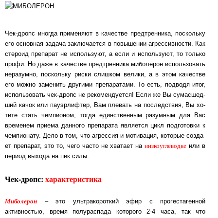
Чек-дропс иногда применяют в качестве предтренника, поскольку
его основная задача за­клю­ча­ет­ся в по­вы­ше­нии агрессивности. Как
стероид препарат не ис­поль­зу­ют, а ес­ли и ис­поль­зу­ют, то только
профи. Но даже в качестве предтренника миболерон ис­поль­зо­вать
не­ра­зум­но, по­сколь­ку риски слишком велики, а в этом качестве
его можно за­ме­нить дру­ги­ми пре­па­ра­та­ми. То есть, подводя итог,
использовать чек-дропс не ре­ко­мен­ду­ет­ся! Ес­ли же Вы су­ма­сшед­
ший качок или пауэрлифтер, Вам плевать на последствия, Вы хо­
ти­те стать чем­пи­о­ном, тогда единственным разумным для Вас
временем приема дан­но­го пре­па­ра­та яв­ля­ет­ся цикл подготовки к
чемпионату. Дело в том, что агрессия и мо­ти­ва­ция, ко­то­рые соз­да­
низкоуглеводке
ет препарат, это то, чего часто не хватает на
или в
пе­ри­од вы­хо­да на пик си­лы.
Чек-дропс:
характеристика
Миболерон
– это ультракороткий эфир с прогестагенной
активностью, время по­лу­рас­па­да ко­то­ро­го 2-4 часа, так что