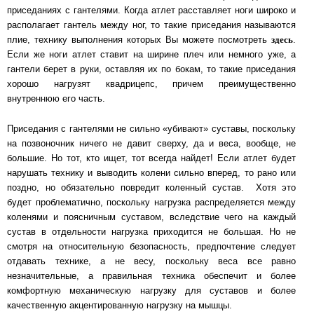
приседаниях с гантелями. Когда атлет расставляет ноги широко и
располагает гантель между ног, то такие приседания называются
здесь
плие, технику выполнения которых Вы можете посмотреть
.
Если же ноги атлет ставит на ширине плеч или немного уже, а
гантели берет в руки, оставляя их по бокам, то такие приседания
хорошо нагрузят квадрицепс, причем преимущественно
внутреннюю его часть.
Приседания с гантелями не сильно «убивают» суставы, поскольку
на позвоночник ничего не давит сверху, да и веса, вообще, не
большие. Но тот, кто ищет, тот всегда найдет! Если атлет будет
нарушать технику и выводить колени сильно вперед, то рано или
поздно, но обязательно повредит коленный сустав. Хотя это
будет проблематично, поскольку нагрузка распределяется между
коленями и поясничным суставом, вследствие чего на каждый
сустав в отдельности нагрузка приходится не большая. Но не
смотря на относительную безопасность, предпочтение следует
отдавать технике, а не весу, поскольку веса все равно
незначительные, а правильная техника обеспечит и более
комфортную механическую нагрузку для суставов и более
качественную акцентированную нагрузку на мышцы.