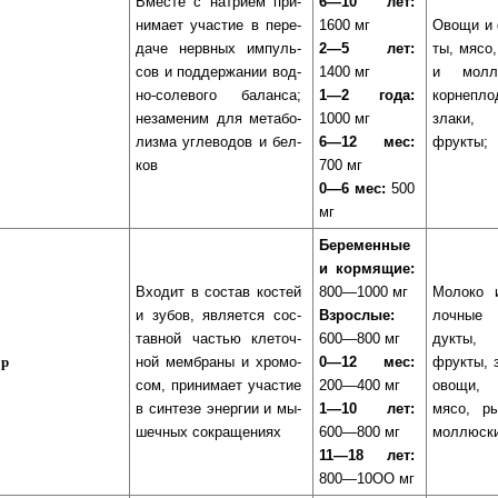
Вместе с нат­рием при­
6—10 лет:
ни­ма­ет учас­тие в пе­ре­
1600 мг
Овощи и 
да­че нерв­ных им­пуль­
2—5 лет:
ты, мя­со,
сов и под­дер­жа­нии вод­
1400 мг
и мол­лю
но-со­ле­во­го ба­лан­са;
1—2 года:
кор­не­пло
не­за­ме­ним для ме­та­бо­
1000 мг
зла­ки, 
лиз­ма уг­ле­во­дов и бел­
6—12 мес:
фрук­ты;
ков
700 мг
0—6 мес:
500
мг
Беременные
и кормящие:
Вхо­дит в сос­тав кос­тей
800—1000 мг
Молоко 
и зу­бов, яв­ля­ет­ся сос­
Взрослые:
лоч­ные
тав­ной час­тью кле­точ­
600—800 мг
дук­ты, 
ор
ной мем­бра­ны и хро­мо­
0—12 мес:
фрук­ты, з
сом, при­ни­ма­ет учас­тие
200—400 мг
ово­щи, 
в син­те­зе энер­гии и мы­
1—10 лет:
мя­со, р
шеч­ных сок­ра­ще­ниях
600—800 мг
мол­люс­к
11—18 лет:
800—10ОО мг