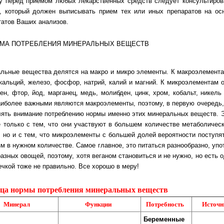
 перед прие­мом лю­бых ле­карст­вен­ных средств сле­ду­ет кон­суль­ти­ро­в
 который дол­жен вы­пи­сы­вать при­ем тех или иных пре­па­ра­тов на о
татов Ваших анализов.
льные вещества делятся на макро и микро элементы. К макроэлементам
 каль­ций, железо, фосфор, натрий, калий и магний. К микроэлементам от
лен, фтор, йод, марганец, медь, молибден, цинк, хром, кобальт, никель 
аи­бо­лее важными являются макроэлементы, поэтому, в первую очередь, 
­лять вни­мание потреблению нормы именно этих минеральных веществ. Э
е толь­ко с тем, что они участ­ву­ют в большем количестве ме­та­бо­ли­чес­
в, но и с тем, что микроэлементы с большей долей вероятности пос­ту­пя
изм в нуж­ном количестве. Самое главное, это питаться разнообразно, упот
раз­ных ово­щей, по­это­му, хотя веганом становиться и не нужно, но есть о
еч­кой то­же не пра­виль­но. Все хорошо в меру!
ца нормы потребления минеральных веществ
Минерал
Функции
Потребность
Источн
Беременные