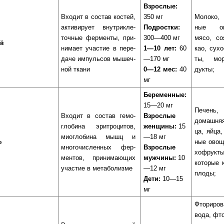
Взрослые:
Входит в сос­тав кос­тей,
350 мг
Молоко, 
ак­ти­ви­ру­ет внут­ри­кле­
Подростки:
ные ов
точ­ные фер­мен­ты, при­
300—400 мг
мя­со, со
й
ни­ма­ет учас­тие в пе­ре­
1—10 лет:
60
као, су­хо
да­че им­пуль­сов мы­шеч­
—170 мг
ты, мо­р
ной тка­ни
0—12 мес:
40
дук­ты;
мг
Беременные:
15—20 мг
Печень, 
Входит в состав ге­мо­
Взрослые
до­маш­ня
гло­би­на эри­тро­ци­тов,
женщины:
15
ца, яй­ца,
мио­гло­би­на мышц и
—18 мг
о
ные ово­щ
мно­го­чис­лен­ных фер­
Взрослые
хо­фрук­т
мен­тов, при­ни­ма­ю­щих
мужчины:
10
ко­то­рые 
учас­тие в ме­та­бо­лиз­ме
—12 мг
пло­ды;
Дети:
10—15
мг
Фториров
во­да, фто