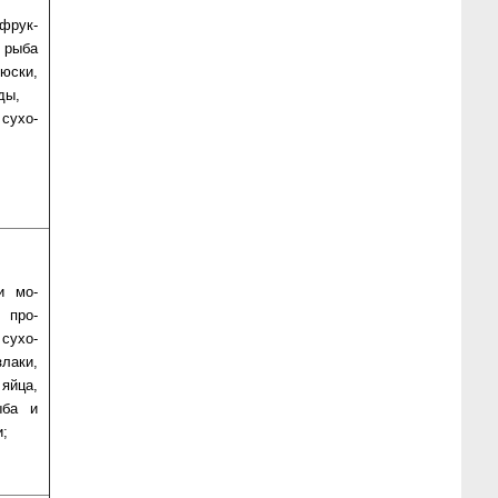
фрук­
 ры­ба
с­ки,
­ды,
су­хо­
и мо­
 про­
су­хо­
ла­ки,
яй­ца,
ы­ба и
и;