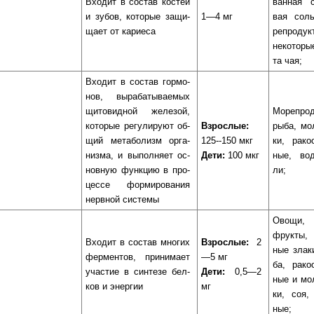
Вхо­дит в сос­тав кос­тей
ван­ная с
и зу­бов, ко­то­рые за­щи­
1—4 мг
вая соль
ща­ет от ка­рие­са
ре­про­дук­
не­ко­то­р
та чая;
Входит в сос­тав гор­мо­
нов, вы­ра­ба­ты­ва­е­мых
щи­то­вид­ной же­ле­зой,
Морепрод
ко­то­рые ре­гу­ли­ру­ют об­
Взрослые:
рыба, мо
щий ме­та­бо­лизм ор­га­
125--150 мкг
ки, ра­ко­
низ­ма, и вы­пол­ня­ет ос­
Дети:
100 мкг
ные, во­д
нов­ную функ­цию в про­
ли;
цес­се фор­ми­ро­ва­ния
нерв­ной сис­те­мы
Овощи, с
фрук­ты,
Входит в сос­тав мно­гих
Взрослые:
2
ные зла­к
фер­мен­тов, при­ни­ма­ет
—5 мг
ба, ра­ко­
учас­тие в син­те­зе бел­
Дети:
0,5—2
ные и мо
ков и энер­гии
мг
ки, соя, 
ные;