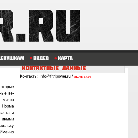
Девушкам
Видео
Карта
КОНТАКТНЫЕ
ДАННЫЕ
вконтакте
Контакты: info@fit4power.ru /
­то­рые
ные ве­
и микро
. Норма
раста и
и иными
оскольку
 Именно