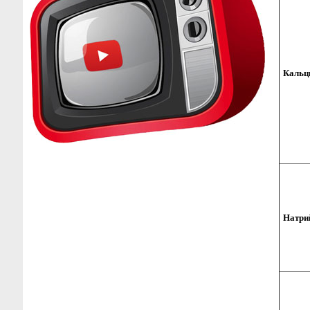
Кальц
Натри