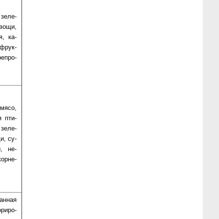
зе­ле­
о­щи,
я, ка­
­фрук­
е­про­
мя­со,
я пти­
 зе­ле­
и, су­
ы, не­
кор­не­
анная
­ри­ро­