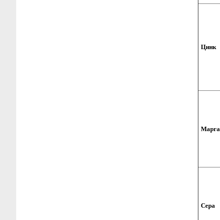
Цинк
Марга
Сера