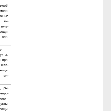
ко­об­
мо­ло­
оч­ные
ы, яй­
 зе­ле­
о­щи,
 зла­
е
укты,
е про­
зе­ле­
о­щи,
е, мя­
е, ры­
е­про­
о­лоч­
ук­ты,
во­щи,