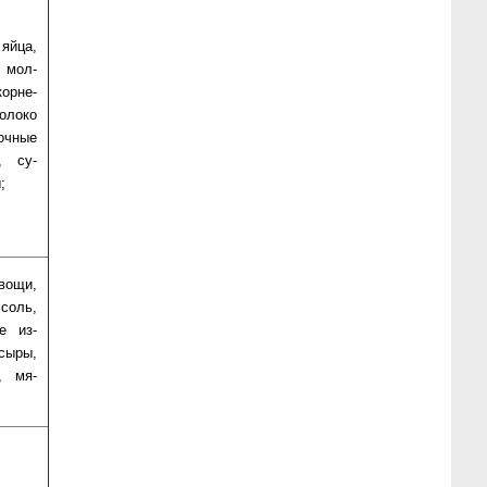
й­ца,
 мол­
ор­не­
­ло­ко
ч­ные
ы, су­
;
о­щи,
 соль,
ые из­
сы­ры,
ы, мя­