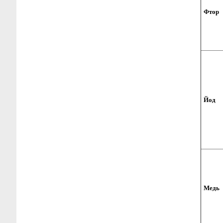
Фтор
Йод
Медь