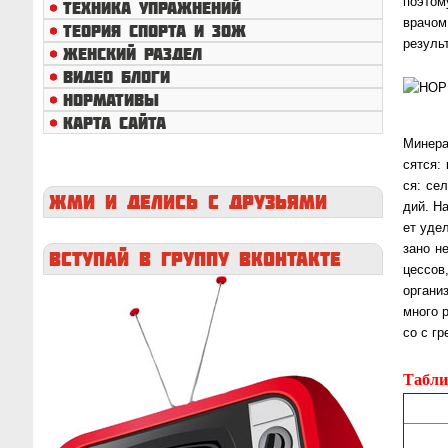
поэтому
ТЕХНИКА УПРАЖНЕНИЙ
врачом,
ТЕОРИЯ СПОРТА И ЗОЖ
резуль
ЖЕНСКИЙ РАЗДЕЛ
ВИДЕО БЛОГИ
НОРМАТИВЫ
КАРТА САЙТА
Минера
сят­ся:
ся: се­
ЖМИ
И ДЕЛИСЬ С ДРУЗЬЯМИ
дий. Н
ет уде
за­но н
ВСТУПАЙ
В ГРУППУ ВКОНТАКТЕ
цес­со
ор­га­н
мно­го 
со с гр
Табли