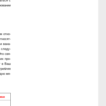
ать­ся с
сновании
 от­но­
­но­сят­
и ва­на­
сле­ду­
то свя­
ких про­
т в Ваш
­реб­ляя
д­но мя­
ики