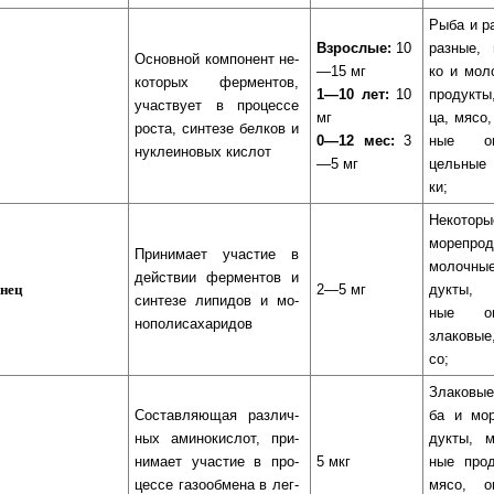
Рыба и ра­
Взрослые:
10
раз­ные, 
Ос­нов­ной ком­по­нент не­
—15 мг
ко и мо­л
ко­то­рых фер­мен­тов,
1—10 лет:
10
про­дук­т
участ­ву­ет в про­цес­се
мг
ца, мя­со,
рос­та, син­те­зе бел­ков и
0—12 мес:
3
ные ов
нук­леи­но­вых кис­лот
—5 мг
цель­ные
ки;
Некоторы
морепрод
При­ни­ма­ет учас­тие в
мо­лоч­ны
дейст­вии фер­мен­тов и
нец
2—5 мг
дук­ты, 
син­те­зе ли­пи­дов и мо­
ные ов
но­по­ли­са­ха­ри­дов
зла­ко­вы
со;
Зла­ко­вы
Сос­тав­ля­ю­щая раз­лич­
ба и мо­р
ных ами­но­кис­лот, при­
дук­ты, м
ни­ма­ет учас­тие в про­
5 мкг
ные про­д
цес­се га­зо­об­ме­на в лег­
мя­со, о