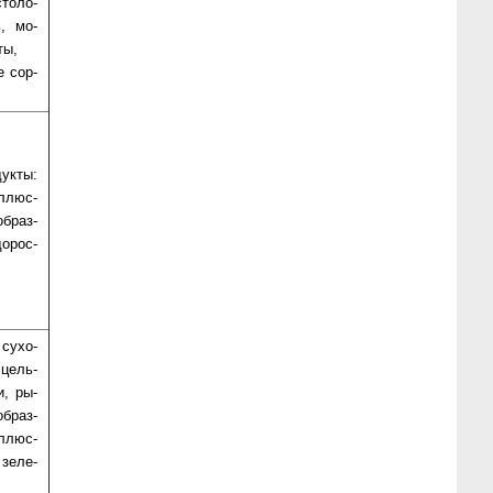
то­ло­
, мо­
ты,
ые сор­
укты:
л­люс­
об­раз­
о­рос­
у­хо­
 цель­
и, ры­
об­раз­
л­люс­
зе­ле­