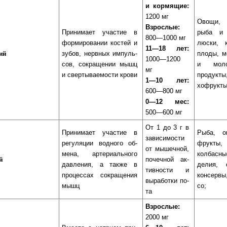
и кормящие:
1200 мг
Овощи, я
Взрослые:
Принимает участие в
ры­ба и
800—1000 мг
фор­ми­ро­ва­нии кос­тей и
люс­ки, к
11—18 лет:
ий
зу­бов, нерв­ных им­пуль­
пло­ды, мо
1000—1200
сов, сок­ра­ще­нии мышц
и мо­ло
мг
и свер­ты­ва­е­мос­ти крови
про­дук­т
1—10 лет:
хо­фрук­ты
600—800 мг
0—12 мес:
500—600 мг
От 1 до 3 г в
Принимает участие в
Рыба, ов
за­ви­си­мос­ти
ре­гу­ля­ции вод­но­го об­
фрук­ты,
от мы­шеч­ной,
ме­на, ар­те­ри­аль­но­го
кол­бас­н
й
по­чеч­ной ак­
дав­ле­ния, а так­же в
де­лия, 
тив­нос­ти и
про­цес­сах сок­ра­ще­ния
кон­сер­в
вы­ра­бот­ки по­
мышц
со;
та
Взрослые:
2000 мг