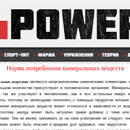
Спорт-пит
Фарма
Упражнения
Теория
Норма потребления минеральных веществ
льные вещества
являются неорганическими химическими элементами, ко
оль­шом количестве присутствуют в человеческом организме. Минераль
а так же участ­ву­ют в метаболизме, как и все остальные макро 
нты, по­это­му их не­об­хо­ди­мо пополнять с помощью продуктов питания
ления ми­не­раль­ных ве­ществ мо­жет отличаться в зависимости от воз
поэтому иног­да мо­жет быть ак­ту­а­лен прием добавок с теми ил
ами. Тем не менее, при­ни­мать их на свое ус­мот­ре­ние не следует, п
ишек может быть опас­нее и вред­нее для здо­ро­вья, чем не­дос­та­ток.