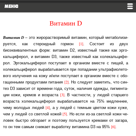
МЕНЮ
Витамин D
Витамин D
– это жирорастворимый витамин, который ме­та­бо­ли­зи­
[1]
ру­ет­ся, как сте­роид­ный гор­мон
. Состоит из двух
биоэквивалентных форм: витамин
D2
, из­вест­ный так­же как эр­го­
каль­ци­фе­рол, и витамин
D3
, также известный как хо­ле­каль­ци­фе­
рол. Эр­го­каль­ци­фе­рол поступает в организм вместе с пищей, а
хо­ле­каль­ци­фе­рол вы­ра­ба­ты­ва­ет­ся при попадании ультра­фио­ле­то­
во­го излучения на кожу и/или пос­ту­па­ет в ор­га­низм вмес­те с обо­
[2]
га­щен­ны­ми продуктами питания
. Но сле­ду­ет за­ме­тить, что син­
тез
D3
зависит от времени года, суток, наличия одежды, пиг­мен­та­
[3]
ции ко­жи, кремов и возраста
. В частности, у людей старшего
возраста хо­ле­каль­ци­фе­рол вы­ра­ба­ты­ва­ет­ся на 75% медленнее,
[4]
чему молодых людей
, а у лю­дей с тем­ным цве­том кожи хуже,
[5]
чем у людей со светлой кожей
. Но если из-за свет­лой ко­жи че­
ло­век быст­ро об­го­ра­ет и поэтому пользуется кремами от загара,
[6]
то он тем са­мым сни­жа­ет вы­ра­бот­ку ви­та­ми­на
D3
на 95%
.