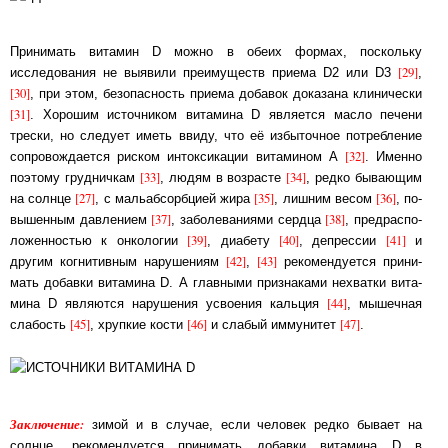
Принимать витамин D можно в обеих формах, поскольку
[29]
исследования не выявили пре­иму­ществ при­е­ма
D2
или
D3
,
[30]
, при этом, безопасность приема добавок до­ка­за­на кли­ни­чес­ки
[31]
. Хорошим источником витамина D является масло печени
трес­ки, но сле­ду­ет иметь вви­ду, что её избыточное потребление
[32]
сопровождается риском ин­ток­си­ка­ции ви­та­ми­ном А
. Именно
[33]
[34]
поэтому грудничкам
, людям в возрасте
, ред­ко бы­ваю­щим
[27]
[35]
[36]
на солн­це
, с маль­аб­сорб­ци­ей жира
, лишним весом
, по­
[37]
[38]
вы­шен­ным дав­ле­ни­ем
, заболеваниями сердца
, пред­рас­по­
[39]
[40]
[41]
ло­жен­нос­тью к он­ко­ло­гии
, диа­бе­ту
, депрессии
и
[42]
[43]
другим когнитивным нарушениям
,
ре­ко­мен­ду­ет­ся при­ни­
мать до­бав­ки витамина D. А главными признаками нехватки ви­та­
[44]
ми­на D яв­ля­ют­ся на­ру­ше­ния усвоения кальция
, мышечная
[45]
[46]
[47]
слабость
, хруп­кие кос­ти
и сла­бый им­му­ни­тет
.
Заключение:
зимой и в случае, если человек редко бывает на
солнце, рекомендуется при­ни­мать до­бав­ки ви­та­ми­на D в