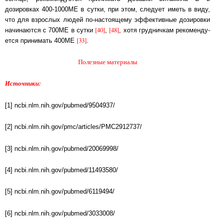
дозировках 400-1000МЕ в сутки, при этом, следует иметь в ви­ду,
что для взрос­лых лю­дей по-настоящему эффективные дозировки
[40]
[48]
на­чи­на­ют­ся с 700МЕ в сутки
,
, хо­тя груд­нич­кам ре­ко­мен­ду­
[33]
ет­ся принимать 400МЕ
.
Полезные материалы
Источники:
[1] ncbi.nlm.nih.gov/pubmed/9504937/
[2] ncbi.nlm.nih.gov/pmc/articles/PMC2912737/
[3] ncbi.nlm.nih.gov/pubmed/20069998/
[4] ncbi.nlm.nih.gov/pubmed/11493580/
[5] ncbi.nlm.nih.gov/pubmed/6119494/
[6] ncbi.nlm.nih.gov/pubmed/3033008/