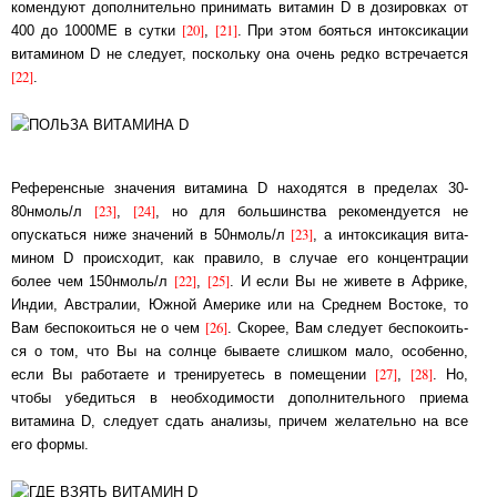
ко­мен­ду­ют до­пол­ни­тель­но принимать витамин D в до­зи­ров­ках от
[20]
[21]
400 до 1000МЕ в сут­ки
,
. При этом бояться интоксикации
ви­та­ми­ном D не сле­ду­ет, по­сколь­ку она очень ред­ко встречается
[22]
.
Референсные значения витамина D находятся в пределах 30-
[23]
[24]
80нмоль/л
,
, но для боль­шинст­ва ре­ко­мен­ду­ет­ся не
[23]
опускаться ниже значений в 50нмоль/л
, а ин­ток­си­ка­ция ви­та­
ми­ном D про­ис­хо­дит, как правило, в случае его концентрации
[22]
[25]
более чем 150нмоль/л
,
. И если Вы не живете в Африке,
Индии, Австралии, Юж­ной Аме­ри­ке или на Сред­нем Востоке, то
[26]
Вам беспокоиться не о чем
. Скорее, Вам сле­ду­ет бес­по­ко­ить­
ся о том, что Вы на солнце бываете слишком мало, особенно,
[27]
[28]
если Вы ра­бо­тае­те и тре­ни­руе­тесь в по­ме­ще­нии
,
. Но,
чтобы убедиться в не­об­хо­ди­мос­ти до­пол­ни­тель­но­го приема
витамина D, следует сдать анализы, причем же­ла­тель­но на все
его фор­мы.