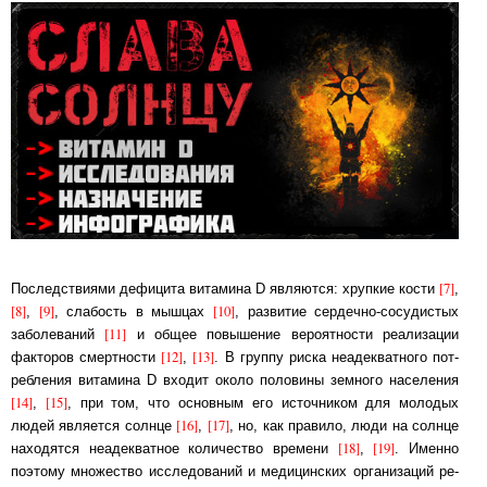
[7]
Последствиями дефицита витамина D являются: хрупкие кости
,
[8]
[9]
[10]
,
, сла­бость в мыш­цах
, развитие сердечно-сосудистых
[11]
заболеваний
и об­щее по­вы­ше­ние ве­ро­ят­нос­ти реа­ли­за­ции
[12]
[13]
факторов смертности
,
. В группу рис­ка не­адек­ват­но­го пот­
реб­ле­ния ви­та­ми­на D входит около половины земного на­се­ле­ния
[14]
[15]
,
, при том, что ос­нов­ным его источником для молодых
[16]
[17]
людей яв­ля­ет­ся солн­це
,
, но, как пра­ви­ло, люди на солнце
[18]
[19]
находятся неадекватное ко­ли­чест­во вре­ме­ни
,
. Имен­но
поэтому множество исследований и ме­ди­цинс­ких ор­га­ни­за­ций ре­