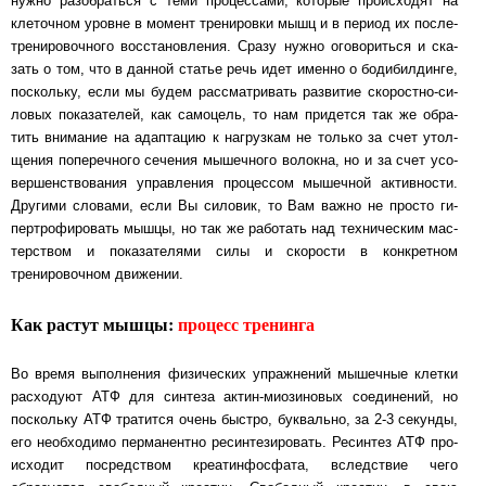
нужно ра­зоб­рать­ся с те­ми про­цес­са­ми, которые происходят на
клеточном уровне в момент тренировки мышц и в пе­ри­од их пос­ле­
тре­ни­ро­воч­но­го вос­ста­нов­ле­ния. Сразу нужно оговориться и ска­
зать о том, что в дан­ной статье речь идет именно о бодибилдинге,
поскольку, если мы бу­дем рас­смат­ри­вать раз­ви­тие ско­рост­но-си­
ло­вых показателей, как самоцель, то нам при­дет­ся так же об­ра­
тить вни­ма­ние на адап­та­цию к нагрузкам не только за счет утол­
ще­ния по­пе­реч­но­го се­че­ния мышечного волокна, но и за счет усо­
вер­шен­с­т­во­ва­ния уп­рав­ле­ния про­цес­сом мы­шеч­ной активности.
Другими словами, если Вы силовик, то Вам важ­но не прос­то ги­
пер­тро­фи­ро­вать мыш­цы, но так же работать над техническим мас­
тер­с­т­вом и по­ка­за­те­ля­ми силы и скорости в конкретном
тренировочном движении.
Как растут мышцы:
процесс тренинга
Во время выполнения физических упражнений мышечные клетки
рас­хо­ду­ют АТФ для син­те­за ак­тин-ми­о­зи­но­вых соединений, но
поскольку АТФ тратится очень быст­ро, бук­валь­но, за 2-3 се­кун­ды,
его необходимо перманентно ре­син­те­зи­ро­вать. Ре­син­тез АТФ про­
ис­хо­дит пос­ред­с­т­вом креатинфосфата, вследствие чего