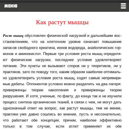
МЕНЮ
Как растут мышцы
Рост мышц
обусловлен физической нагрузкой и дальнейшим вос­
ста­нов­ле­ни­ем, что на кле­точ­ном уров­не означает повышение
запасов свободного креатина, ионов во­до­ро­да, ана­бо­ли­чес­ких гор­
мо­нов и аминокислот. Первые три условия роста мышц оп­ре­де­ля­
ют фи­зи­чес­кие нагрузки, последнее условие удовлетворяет
питание. Эти пункты не вы­зы­ва­ют спо­ров ни у теоретиков, ни у
практиков, зато по поводу того, ка­ким об­ра­зом на­и­бо­лее оп­ти­маль­
но удовлетворить условия роста мышц, ходят самые не­при­ми­ри­
мые де­ба­ты. Оп­по­нен­тов условно можно разделить на два лагеря:
при­вер­жен­цы те­о­рии на­коп­ле­ния и при­вер­жен­цы теории
разрушения. И хотя, ученные, по факту, до кон­ца так и не изу­чи­ли
про­цесс син­те­за ор­га­ни­чес­ких тканей, в связи с чем, не могут дать
од­ноз­нач­ный от­вет на воп­рос, как растут мышцы, тем не менее,
практики уже дав­но сош­лись во мне­нии, пусть и не­соз­на­тель­но,
что работают обе концепции, при­чем, на­и­бо­лее эф­фек­тив­но
только в том случае, если атлет применяет их обе