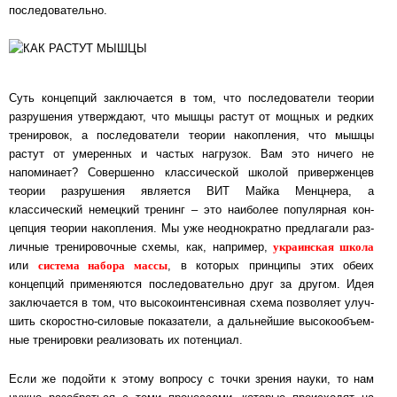
последовательно.
Суть концепций заключается в том, что последователи теории
разрушения ут­вер­ж­да­ют, что мышцы растут от мощных и редких
тренировок, а последователи теории на­коп­ле­ния, что мышцы
растут от умеренных и частых нагрузок. Вам это ничего не
напоминает? Со­вер­шен­но клас­си­чес­кой школой приверженцев
теории разрушения является ВИТ Май­ка Мен­ц­не­ра, а
классический немецкий тренинг – это наиболее по­пу­ляр­ная кон­
цеп­ция те­о­рии на­коп­ле­ния. Мы уже неоднократно предлагали раз­
украинская школа
лич­ные тре­ни­ро­воч­ные схе­мы, как, например,
сис­те­ма на­бо­ра мас­сы
или
, в ко­то­рых принципы этих обеих
концепций применяются пос­ле­до­ва­тель­но друг за дру­гом. Идея
заключается в том, что вы­со­ко­ин­тен­сив­ная схема позволяет улуч­
шить ско­рост­но-си­ло­вые по­ка­за­те­ли, а даль­ней­шие вы­со­ко­объ­ем­
ные тренировки реализовать их потенциал.
Если же подойти к этому вопросу с точки зрения науки, то нам