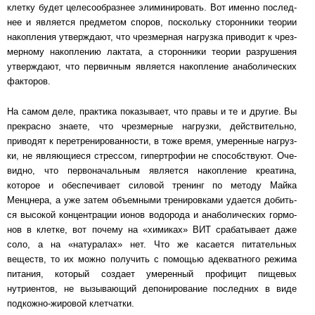
клетку будет целесообразнее эли­ми­ни­ро­вать. Вот имен­но пос­лед­
нее и является предметом споров, поскольку сто­рон­ни­ки те­о­рии
на­коп­ле­ния ут­вер­ж­да­ют, что чрезмерная нагрузка приводит к чрез­
мер­но­му на­коп­ле­нию лак­та­та, а сто­рон­ни­ки те­о­рии раз­ру­ше­ния
утверждают, что первичным яв­ля­ет­ся на­коп­ле­ние анаболических
факторов.
На самом деле, практика показывает, что правы и те и другие. Вы
прекрасно знаете, что чрез­мер­ные нагрузки, действительно,
приводят к пе­ре­тре­ни­ро­ван­нос­ти, в тоже вре­мя, уме­рен­ные наг­руз­
ки, не являющиеся стрессом, гипертрофии не спо­соб­с­т­ву­ют. Оче­
вид­но, что пер­во­на­чаль­ным является накопление креатина,
которое и обес­пе­чи­ва­ет си­ло­вой тре­нинг по методу Майка
Менцнера, а уже затем объемными тре­ни­ров­ка­ми уда­ет­ся до­бить­
ся вы­со­кой концентрации ионов водорода и анаболических гор­мо­
нов в клет­ке, вот по­че­му на «хи­ми­ках» ВИТ срабатывает даже
соло, а на «натуралах» нет. Что же ка­са­ет­ся пи­та­тель­ных
веществ, то их можно получить с помощью адек­ват­но­го ре­жи­ма
пи­та­ния, который создает умеренный профицит пищевых
нутриентов, не вы­зы­ва­ю­щий де­по­ни­ро­ва­ние последних в виде
подкожно-жировой клетчатки.