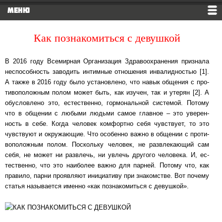
МЕНЮ
Как познакомиться с девушкой
В 2016 году Всемирная Организация Здраво­ох­ра­не­ния приз­на­ла
не­спо­соб­ность за­во­дить интимные от­но­ше­ния ин­ва­лид­нос­тью [1].
А также в 2016 году было ус­та­нов­ле­но, что навык общения с про­
ти­во­по­лож­ным полом может быть, как изучен, так и уте­рян [2]. А
обус­лов­ле­но это, ес­тест­вен­но, гор­мо­наль­ной сис­те­мой. Потому
что в об­ще­нии с лю­бы­ми людьми самое глав­ное ‒ это уве­рен­
ность в себе. Когда человек ком­форт­но себя чув­с­т­ву­ет, то это
чув­с­т­ву­ют и ок­ру­жа­ю­щие. Что осо­бен­но важно в об­ще­нии с про­ти­
во­по­лож­ным полом. Пос­коль­ку человек, не раз­вле­ка­ю­щий сам
себя, не может ни раз­влечь, ни увлечь дру­го­го че­ло­ве­ка. И, ес­
тест­вен­но, что это на­и­бо­лее важно для пар­ней. По­то­му что, как
пра­ви­ло, парни про­яв­ля­ют ини­ци­а­ти­ву при зна­ком­с­т­ве. Вот почему
статья на­зы­ва­ет­ся именно «как поз­на­ко­мить­ся с де­вуш­кой».