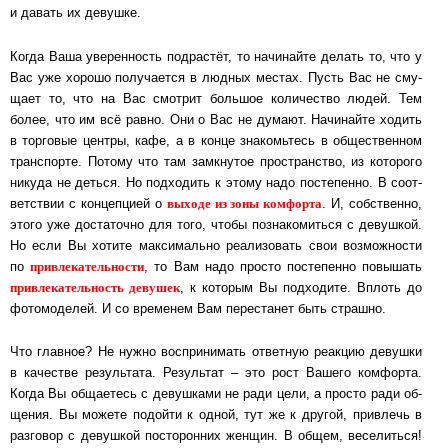
и да­вать их де­вуш­ке.
Когда Ваша уверенность подрастёт, то на­чи­най­те де­лать то, что у
Вас уже хо­ро­шо по­лу­ча­ет­ся в люд­ных местах. Пусть Вас не сму­
ща­ет то, что на Вас смот­рит боль­шое ко­ли­чест­во людей. Тем
более, что им всё рав­но. Они о Вас не думают. На­чи­най­те ходить
в тор­го­вые центры, ка­фе, а в конце зна­комь­тесь в об­щест­вен­ном
транс­пор­те. По­то­му что там зам­кну­тое прос­тран­с­т­во, из ко­то­ро­го
никуда не деться. Но под­хо­дить к этому надо пос­те­пен­но. В со­от­
вы­хо­де из зо­ны ком­фор­та
вет­с­т­вии с кон­цеп­цией о
. И, соб­с­т­вен­но,
этого уже дос­та­точ­но для того, чтобы поз­на­ко­мить­ся с де­вуш­кой.
Но если Вы хо­ти­те мак­си­маль­но ре­а­ли­зо­вать свои воз­мож­нос­ти
прив­ле­ка­тель­нос­ти
по
, то Вам надо просто пос­те­пен­но по­вы­шать
прив­ле­ка­тель­ность де­ву­шек
, к ко­то­рым Вы под­хо­ди­те. Вплоть до
фо­то­мо­де­лей. И со вре­ме­нем Вам пе­ре­ста­нет быть страш­но.
Что главное? Не нужно вос­при­ни­мать от­вет­ную ре­ак­цию де­вуш­ки
в ка­чест­ве ре­зуль­та­та. Ре­зуль­тат ‒ это рост Ва­ше­го ком­фор­та.
Когда Вы об­ща­е­тесь с де­вуш­ка­ми не ради цели, а прос­то ради об­
ще­ния. Вы мо­же­те по­дой­ти к одной, тут же к дру­гой, прив­лечь в
раз­го­вор с де­вуш­кой пос­то­рон­них жен­щин. В общем, ве­се­лить­ся!