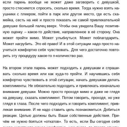
если парень во­об­ще не может даже за­го­во­рить с де­вуш­кой,
просто стес­ня­ет­ся спро­сить, сколь­ко время. Тогда нужно взять на­
уш­ни­ки с плеером, пойти в парк или дру­гое место, где есть ска­
мей­ка, сесть на неё и просто по­ка­зать не самой прив­ле­ка­тель­ной
девушке боль­шой па­лец вверх. Чтобы она уви­де­ла Вашу по­зи­тив­
ную оценку ‒ ка­кое-то действие, нап­рав­лен­ное в её сто­ро­ну. Она
может прой­ти мимо. Может улыб­нуть­ся. Может по­бла­го­да­рить.
Может на­гру­бить. Это её право! И в этой си­ту­а­ции надо просто на­
у­чить­ся ком­форт­но себя чув­с­т­во­вать. Для чего дос­та­точ­но пов­то­
рить эту про­це­ду­ру какое-то n-ко­ли­чест­во раз.
На втором этапе парень может подходить к де­вуш­кам и спра­ши­
вать сколько время или как куда-то прой­ти. И на­учив­шись себя
ком­форт­но чув­с­т­во­вать в этой си­ту­а­ции, начать де­вуш­кам делать
ком­п­ли­мен­ты. Не обя­за­тель­но под­хо­дить и прив­ле­кать из­на­чаль­но
вни­ма­ние девушки. Можно прос­то про­хо­дя мимо и даже не глядя
на де­вуш­ку, сказать ком­п­ли­мент. Потом го­во­рить, про­хо­дя, но уже
глядя в глаза. После чего под­хо­дить и го­во­рить ком­п­ли­мент, прив­
ле­кая вни­ма­ние. И не надо ста­вить цель поз­на­ко­мить­ся. До­бить­ся
ре­ак­ции. Целью дол­ж­ны быть Ваши соб­с­т­вен­ные дейст­вия. При­
чём не нужно бо­ять­ся «от­ка­тов». То есть, если Вы се­год­ня себя