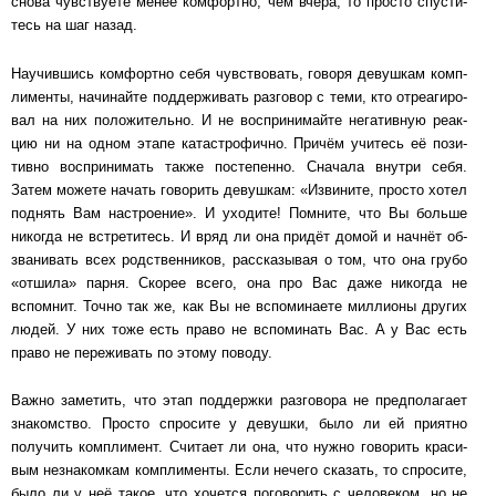
снова чув­с­т­ву­е­те менее ком­форт­но, чем вчера, то прос­то спус­ти­
тесь на шаг на­зад.
Научившись комфортно себя чув­с­т­во­вать, говоря де­вуш­кам ком­п­
ли­мен­ты, на­чи­най­те под­дер­жи­вать раз­го­вор с теми, кто от­ре­а­ги­ро­
вал на них по­ло­жи­тель­но. И не вос­при­ни­май­те не­га­тив­ную ре­ак­
цию ни на одном этапе ка­тас­т­ро­фич­но. Причём учи­тесь её по­зи­
тив­но вос­при­ни­мать также пос­те­пен­но. Сна­ча­ла внут­ри себя.
Затем можете на­чать го­во­рить де­вуш­кам: «Из­ви­ни­те, просто хо­тел
под­нять Вам нас­тро­е­ние». И ухо­ди­те! Пом­ни­те, что Вы боль­ше
никогда не встре­ти­тесь. И вряд ли она при­дёт домой и нач­нёт об­
зва­ни­вать всех род­с­т­вен­ни­ков, рас­ска­зы­вая о том, что она грубо
«от­ши­ла» парня. Ско­рее всего, она про Вас даже ни­ког­да не
вспом­нит. Точно так же, как Вы не вспо­ми­на­е­те мил­ли­о­ны других
людей. У них тоже есть право не вспо­ми­нать Вас. А у Вас есть
право не пе­ре­жи­вать по это­му по­во­ду.
Важно заметить, что этап поддержки раз­го­во­ра не пред­по­ла­га­ет
зна­ком­с­т­во. Просто спро­си­те у де­вуш­ки, было ли ей при­ят­но
получить комп­ли­мент. Считает ли она, что нужно го­во­рить кра­си­
вым нез­на­ком­кам комп­ли­мен­ты. Если нечего сказать, то спро­си­те,
было ли у неё та­кое, что хо­чет­ся по­го­во­рить с че­ло­ве­ком, но не