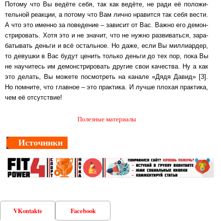
По­то­му что Вы ве­дё­те себя, так как ве­дё­те, не ради её по­ло­жи­
тель­ной ре­ак­ции, а по­то­му что Вам лично нра­вит­ся так себя вес­ти.
А что это имен­но за по­ве­де­ние ‒ за­ви­сит от Вас. Важ­но его де­мон­
с­т­ри­ро­вать. Хотя это и не зна­чит, что не нуж­но раз­ви­вать­ся, за­ра­
ба­ты­вать день­ги и всё ос­таль­ное. Но даже, если Вы мил­ли­ар­дер,
то де­вуш­ки в Вас будут це­нить только день­ги до тех пор, пока Вы
не на­у­чи­тесь им де­мон­с­т­ри­ро­вать другие свои ка­чест­ва. Ну а как
это де­лать, Вы мо­же­те пос­мот­реть на канале «Дя­дя Да­вид» [3].
Но пом­ни­те, что глав­ное ‒ это прак­ти­ка. И лучше пло­хая прак­ти­ка,
чем её от­сут­с­т­вие!
Полезные материалы
Источники
VKontakte
Facebook