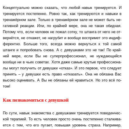
Концептуально можно сказать, что любой навык тре­ни­ру­ет­ся. И
тре­ни­ру­ет­ся по­сте­пен­но. Ровно так, как тре­ни­ру­ют­ся и навыки в
тре­на­жёр­ном зале. Только в тре­на­жёр­ном зале не может быть не­
га­тив­ной ре­ак­ции. Или, по край­ней мере, она не такая обид­ная.
Потому что, если че­ло­век не пожал сотку, то штан­га от него не от­
вер­нёт­ся, не от­ка­жет, не на­гру­бит и во­об­ще вос­при­мет это ин­диф­
фе­рент­но. Боль­ше того, всегда можно вер­нуть­ся к той самой
штан­ге и по­про­бо­вать снова. А с де­вуш­ка­ми это не так! По край­
ней мере, если Вы не супер­про­фес­си­о­нал, не нуж­да­ю­щий­ся
вообще ни в чьих со­ве­тах. Хотя даже самые крутые про­фес­си­о­на­
лы могут по­лу­чить от де­вуш­ки «от­каз». И это первое, что сле­ду­ет
принять ‒ у де­вуш­ки есть право «от­ка­зать». Она не обязана Вас
высоко оце­ни­вать. А Вы не обя­за­ны ей нра­вить­ся. Но это всё по­
том!
Как познакомиться с девушкой
По сути, навык знакомства с девушками тре­ни­ру­ет­ся по­ве­ден­чес­
кой те­ра­пией. То есть че­ло­век просто очень пос­те­пен­но стал­ки­ва­
ет­ся с тем, что его пу­га­ет, по­вы­шая уровень страха. Нап­ри­мер,