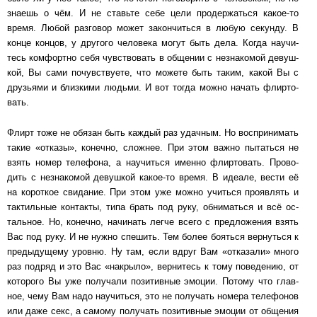
зна­ешь о чём. И не ставь­те себе цели про­дер­жать­ся какое-то
время. Любой раз­го­вор может за­кон­чить­ся в любую се­кун­ду. В
кон­це кон­цов, у дру­го­го че­ло­ве­ка могут быть дела. Когда на­у­чи­
тесь ком­форт­но себя чув­с­т­во­вать в об­ще­нии с не­зна­ко­мой де­вуш­
кой, Вы сами по­чув­с­т­ву­е­те, что мо­же­те быть таким, ка­кой Вы с
друзь­я­ми и близ­ки­ми людь­ми. И вот тогда мож­но начать флир­то­
вать.
Флирт тоже не обязан быть каждый раз удач­ным. Но вос­при­ни­мать
такие «от­ка­зы», ко­неч­но, слож­нее. При этом важно пы­тать­ся не
взять номер те­ле­фо­на, а на­у­чить­ся именно флир­то­вать. Про­во­
дить с не­зна­ко­мой де­вуш­кой какое-то вре­мя. В иде­а­ле, вести её
на ко­рот­кое сви­да­ние. При этом уже мож­но учить­ся про­яв­лять и
так­тиль­ные кон­так­ты, типа брать под руку, об­ни­мать­ся и всё ос­
таль­ное. Но, ко­неч­но, на­чи­нать легче всего с пред­ло­же­ния взять
Вас под руку. И не нуж­но спе­шить. Тем более бо­ять­ся вер­нуть­ся к
пре­ды­ду­ще­му уровню. Ну там, ес­ли вдруг Вам «от­ка­за­ли» много
раз под­ряд и это Вас «нак­ры­ло», вер­ни­тесь к тому по­ве­де­нию, от
ко­то­ро­го Вы уже по­лу­ча­ли по­зи­тив­ные эмо­ции. Потому что глав­
ное, чему Вам надо на­учить­ся, это не по­лу­чать номера те­ле­фо­нов
или да­же секс, а са­мо­му по­лу­чать по­зи­тив­ные эмоции от об­ще­ния