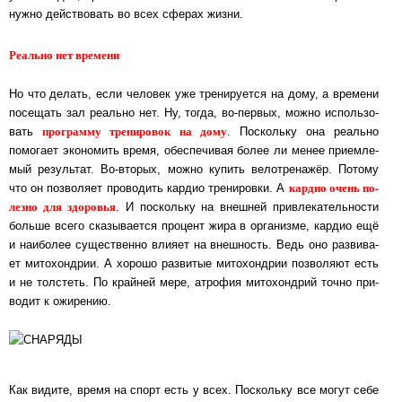
нужно дейст­во­вать во всех сфе­рах жиз­ни.
Реально нет времени
Но что делать, если человек уже тренируется на дому, а вре­ме­ни
по­се­щать зал реально нет. Ну, тогда, во-пер­вых, можно ис­поль­зо­
прог­рам­му тре­ни­ро­вок на до­му
вать
. Пос­коль­ку она ре­аль­но
помогает эко­но­мить время, обес­пе­чи­вая более ли менее при­ем­ле­
мый ре­зуль­тат. Во-вто­рых, можно купить вело­тре­на­жёр. Потому
кар­дио очень по­
что он поз­во­ля­ет про­во­дить кардио тре­ни­ров­ки. А
лез­но для здо­ро­вья
. И пос­коль­ку на внеш­ней прив­ле­ка­тель­нос­ти
боль­ше всего ска­зы­ва­ет­ся процент жира в ор­га­низ­ме, кардио ещё
и на­и­бо­лее су­щест­вен­но влияет на внеш­ность. Ведь оно раз­ви­ва­
ет мито­хонд­рии. А хорошо раз­ви­тые ми­то­хонд­рии поз­во­ля­ют есть
и не тол­с­теть. По край­ней мере, ат­ро­фия ми­то­хонд­рий точно при­
во­дит к ожи­ре­нию.
Как видите, время на спорт есть у всех. Пос­коль­ку все могут себе