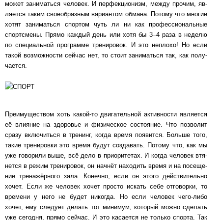
может за­ни­мать­ся человек. И пер­фек­ци­о­низм, между прочим, яв­
ля­ет­ся таким сво­е­об­раз­ным ва­ри­ан­том обмана. Потому что многие
хотят за­ни­мать­ся спортом чуть ли ни как про­фес­си­о­наль­ные
спортс­ме­ны. Прямо каж­дый день или хотя бы 3‒4 раза в неделю
по спе­ци­аль­ной прог­рам­ме тре­ни­ро­вок. И это не­пло­хо! Но если
такой воз­мож­нос­ти сейчас нет, то стоит за­ни­мать­ся так, как по­лу­
ча­ет­ся.
Преимуществом хоть какой-то двигательной ак­тив­нос­ти яв­ля­ет­ся
её влияние на здо­ро­вье и фи­зи­чес­кое сос­то­я­ние. Что позволит
сразу вклю­чить­ся в тренинг, когда время по­явит­ся. Боль­ше того,
такие тре­ни­ров­ки это время будут соз­да­вать. Потому что, как мы
уже го­во­ри­ли выше, всё дело в при­о­ри­те­тах. И когда че­ло­век втя­
нет­ся в режим тре­ни­ро­вок, он начнёт на­хо­дить время и на по­се­ще­
ние тре­на­жёр­но­го зала. Ко­неч­но, если он этого дейст­ви­тель­но
хочет. Если же че­ло­век хочет просто ис­кать себе от­го­вор­ки, то
вре­ме­ни у него не будет ни­ког­да. Но если че­ло­век чего-либо
хочет, ему сле­ду­ет делать тот ми­ни­мум, ко­то­рый можно сделать
уже се­год­ня, прямо сей­час. И это ка­са­ет­ся не только спорта. Так