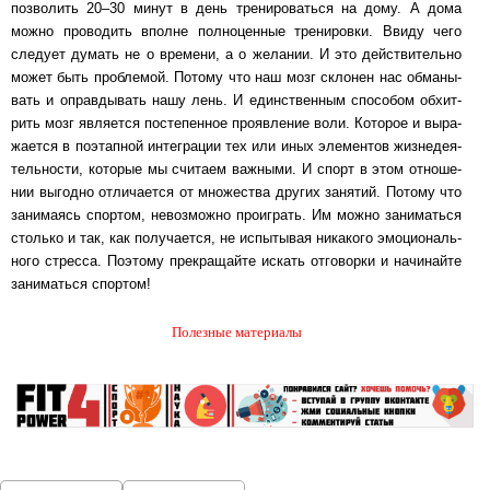
поз­во­лить 20‒30 минут в день тре­ни­ро­вать­ся на дому. А дома
можно про­во­дить вполне пол­но­цен­ные тре­ни­ров­ки. Ввиду чего
сле­ду­ет думать не о вре­ме­ни, а о же­ла­нии. И это дейст­ви­тель­но
может быть проб­ле­мой. Потому что наш мозг скло­нен нас об­ма­ны­
вать и оп­рав­ды­вать нашу лень. И единст­вен­ным спо­со­бом об­хит­
рить мозг является пос­те­пен­ное про­яв­ле­ние воли. Ко­то­рое и вы­ра­
жа­ет­ся в по­этап­ной ин­тег­ра­ции тех или иных эле­мен­тов жиз­не­де­я­
тель­нос­ти, ко­то­рые мы считаем важ­ны­ми. И спорт в этом от­но­ше­
нии выгодно от­ли­ча­ет­ся от мно­жест­ва других за­ня­тий. Потому что
за­ни­ма­ясь спортом, не­воз­мож­но про­иг­рать. Им можно за­ни­мать­ся
столько и так, как по­лу­ча­ет­ся, не ис­пы­ты­вая никакого эмо­ци­о­наль­
но­го стресса. Поэтому прек­ра­щай­те искать от­го­вор­ки и на­чи­най­те
за­ни­мать­ся спор­том!
Полезные материалы