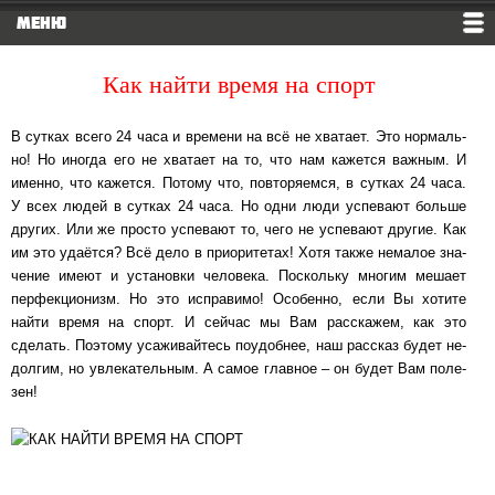
МЕНЮ
Как найти время на спорт
В сутках всего 24 часа и времени на всё не хватает. Это нор­маль­
но! Но иногда его не хва­та­ет на то, что нам ка­жет­ся важным. И
имен­но, что кажется. Потому что, пов­то­ря­ем­ся, в сутках 24 часа.
У всех людей в сутках 24 часа. Но одни люди ус­пе­ва­ют больше
других. Или же просто ус­пе­ва­ют то, чего не ус­пе­ва­ют другие. Как
им это уда­ёт­ся? Всё дело в при­о­ри­те­тах! Хотя также немалое зна­
че­ние имеют и ус­та­нов­ки человека. Пос­коль­ку многим мешает
пер­фек­ци­о­низм. Но это ис­пра­ви­мо! Осо­бен­но, если Вы хотите
найти время на спорт. И сейчас мы Вам рас­ска­жем, как это
сделать. Поэтому уса­жи­вай­тесь по­удоб­нее, наш рассказ будет не­
дол­гим, но ув­ле­ка­тель­ным. А самое глав­ное ‒ он будет Вам по­ле­
зен!