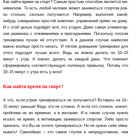
Как найти время на спорт? Самым прос­тым спо­со­бом яв­ля­ет­ся ми­
ни­ма­лизм. То есть любой человек может за­ни­мать­ся спортом ров­
но столько, сколь­ко по­лу­ча­ет­ся. Нап­ри­мер, вы­пол­няя какой-
нибудь со­вер­шен­но простой комп­лекс уп­раж­не­ний прямо на дому.
И с этой целью по­дой­дёт всё, что угодно. Даже самая эле­мен­тар­
ная раз­мин­ка с от­жи­ма­ни­я­ми и при­се­да­ни­я­ми. Поскольку плохая
тре­ни­ров­ка лучше её от­сут­с­т­вия. А в дан­ном случае на­и­бо­лее
важно вообще просто начать. И лёгкие до­маш­ние тре­ни­ров­ки для
этого под­хо­дят лучше всего. Ведь их мож­но делать по 10‒15
минут с утра. А зна­чит, делать их каж­дый день. Что по­мо­жет
сфор­ми­ро­вать со­от­вет­с­т­ву­ю­щую по­лез­ную при­выч­ку. Потому что
10‒15 ми­нут с ут­ра есть у всех!
Как найти время на спорт?
А что, если утром тренироваться не по­лу­ча­ет­ся? Вста­вать на 10‒
15 минут рань­ше! Ведь это не сложно. А если это слож­но, значит,
проб­ле­ма не во вре­ме­ни, а в желании. И в таком слу­чае нужно
искать не время, а мо­ти­ва­цию за­ни­мать­ся спортом. Либо просто
приз­нать, что Вы не хотите тре­ни­ро­вать­ся. Но не нужно себя об­ма­
ны­вать! Само­об­ман ‒ это самое глупое и не­про­дук­тив­ное, чем