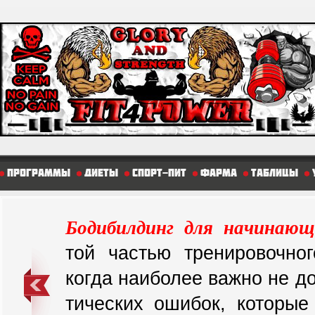
Программы
Диеты
Спорт-пит
Фарма
Таблицы
Бодибилдинг для начинающ
той частью тре­ни­ро­воч­но­г
ког­да на­и­бо­лее важно не д
ти­чес­ких ошибок, которые 