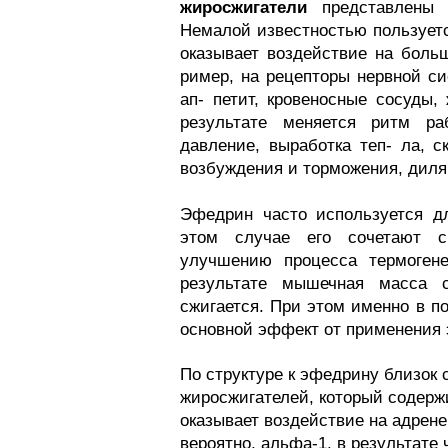
жиросжигатели
представлены б
Немалой известностью пользуетс
оказывает воздействие на больш
ример, на рецепторы нервной си
ап- петит, кровеносные сосуды,
результате меняется ритм ра
давление, выработка теп- ла, с
возбуждения и торможения, диля
Эфедрин часто используется д
этом случае его сочетают 
улучшению процесса термогене
результате мышечная масса с
сжигается. При этом именно в п
основной эффект от применения
По структуре к эфедрину близок
жиросжигателей, который содержи
оказывает воздействие на адрене
вероятно, альфа-1, в результате